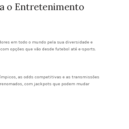
na o Entretenimento
dores em todo o mundo pela sua diversidade e
, com opções que vão desde futebol até e-sports.
límpicos, as odds competitivas e as transmissões
res renomados, com jackpots que podem mudar