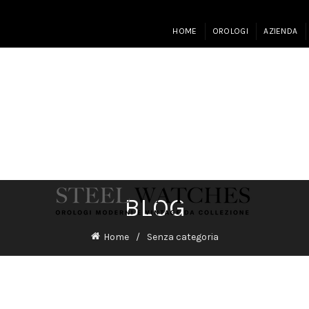
HOME
OROLOGI
AZIENDA
BLOG
Home
Senza categoria