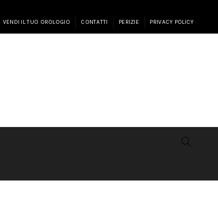
VENDI IL TUO OROLOGIO
CONTATTI
PERIZIE
PRIVACY POLICY