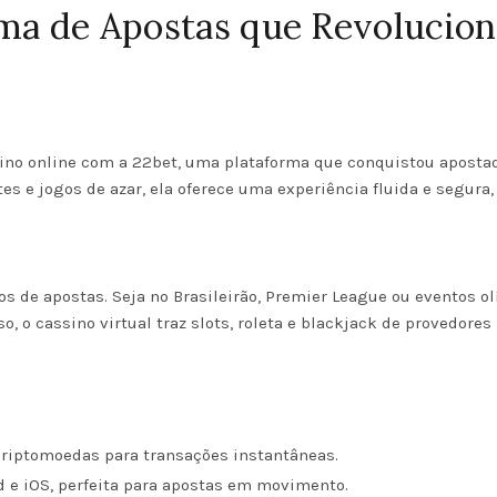
rma de Apostas que Revolucio
ino online com a
22bet
, uma plataforma que conquistou aposta
tes e jogos de azar, ela oferece uma experiência fluida e segura
os de apostas. Seja no Brasileirão, Premier League ou eventos o
o, o cassino virtual traz slots, roleta e blackjack de provedo
 criptomoedas para transações instantâneas.
d e iOS, perfeita para apostas em movimento.