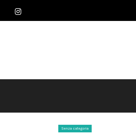
Senza categoria