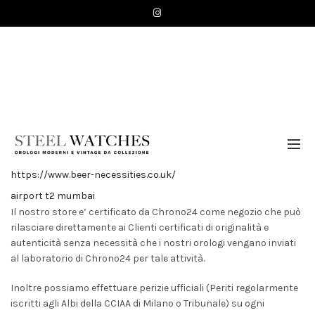
https://www.beer-necessities.co.uk/
skrill casinos uk
apple pay casino uk
neteller casino online
online
pay via mobile casino
non ukgc licensed casinos
paysafecard casinos
non uk casinos
deposit by phone bill casino
mobile deposit casino
credit card casinos uk
no kyc casino
mobile casino pay with
eu casino
interac casino
bitcoin casino
fastest withdrawal online
casinos not on gamstop
airport t2 mumbai
casinos that accept mastercard
visa casino sites
best interac
accepting uk players
apple pay casinos uk
phone credit no deposit
fast withdrawal casino uk
paysafe sites
casino canada
crypto gambling uk
Il nostro store e’ certificato da Chrono24 come negozio che può
casinos
crypto casinos in canada
fastest withdrawal
not on gamstop
new uk online casino
rilasciare direttamente ai Clienti certificati di originalità e
casinos
casinos that accept credit cards
no verification casino
autenticità senza necessità che i nostri orologi vengano inviati
uk
harry casino uk
lizaro casino uk
non gamstop
al laboratorio di Chrono24 per tale attività.
paysafecard
ukgc casinos outside gamstop
instant withdrawal
casinos uk
Inoltre possiamo effettuare perizie ufficiali (Periti regolarmente
iscritti agli Albi della CCIAA di Milano o Tribunale) su ogni