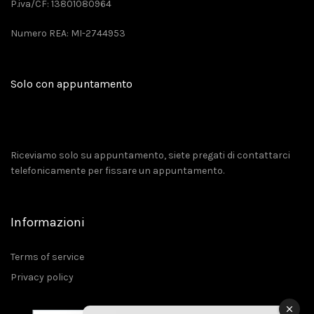
P.iva/CF: 13801080964
Numero REA: MI-2744953
Solo con appuntamento
Riceviamo solo su appuntamento, siete pregati di contattarci
telefonicamente per fissare un appuntamento.
Informazioni
Terms of service
Privacy policy