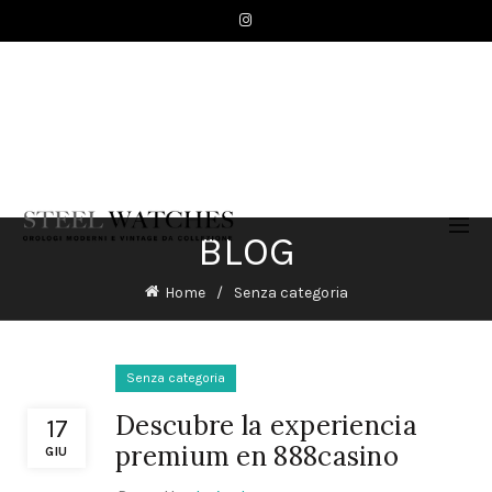
BLOG
Home
Senza categoria
Senza categoria
Descubre la experiencia
17
premium en 888casino
GIU