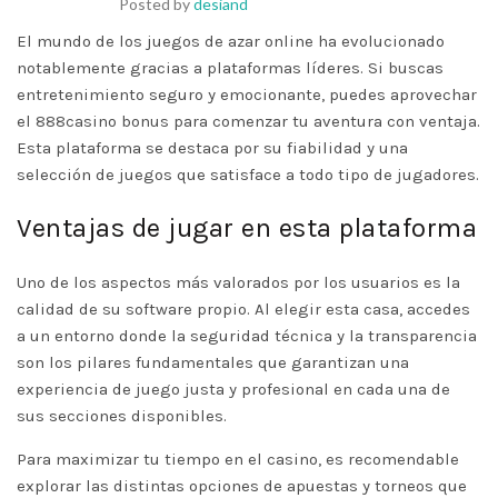
Posted by
desiand
El mundo de los juegos de azar online ha evolucionado
notablemente gracias a plataformas líderes. Si buscas
entretenimiento seguro y emocionante, puedes aprovechar
el
888casino bonus
para comenzar tu aventura con ventaja.
Esta plataforma se destaca por su fiabilidad y una
selección de juegos que satisface a todo tipo de jugadores.
Ventajas de jugar en esta plataforma
Uno de los aspectos más valorados por los usuarios es la
calidad de su software propio. Al elegir esta casa, accedes
a un entorno donde la seguridad técnica y la transparencia
son los pilares fundamentales que garantizan una
experiencia de juego justa y profesional en cada una de
sus secciones disponibles.
Para maximizar tu tiempo en el casino, es recomendable
explorar las distintas opciones de apuestas y torneos que