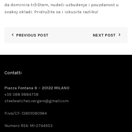
da dominira tržištem, nudeći uzbudenje i pouzdanost u
svakoj okladi. Pridružite se i iskusite razliku!
PREVIOUS POST
NEXT POST
Contatti
Piazza Fontana 6 – 20122 MILANO
+39 388 9884758
steelwatches.vergani@gmail.com
P.iva/CF: 13801080964
Numero REA: MI-2744953