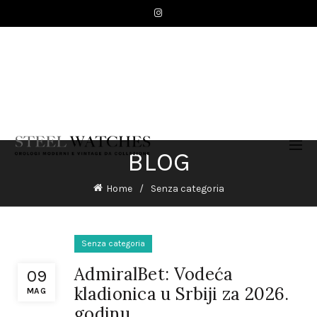
BLOG
Home
Senza categoria
Senza categoria
AdmiralBet: Vodeća
09
kladionica u Srbiji za 2026.
MAG
godinu