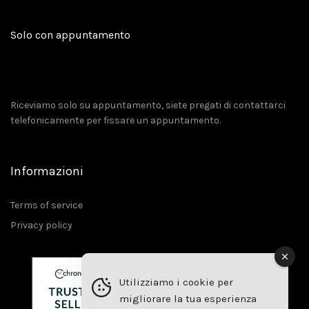
Solo con appuntamento
Riceviamo solo su appuntamento, siete pregati di contattarci
telefonicamente per fissare un appuntamento.
Informazioni
Terms of service
Privacy policy
Utilizziamo i cookie per
migliorare la tua esperienza