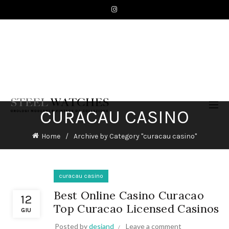
CURACAU CASINO
Home
Archive by Category "curacau casino"
curacau casino
Best Online Casino Curacao
12
Top Curacao Licensed Casinos
GIU
Posted by
desiand
Leave a comment