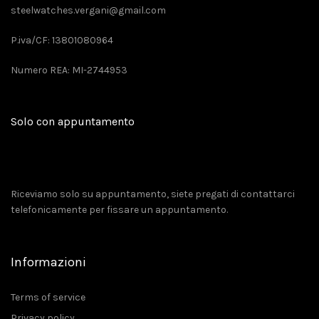
steelwatches.vergani@gmail.com
P.iva/CF: 13801080964
Numero REA: MI-2744953
Solo con appuntamento
Riceviamo solo su appuntamento, siete pregati di contattarci
telefonicamente per fissare un appuntamento.
Informazioni
Terms of service
Privacy policy