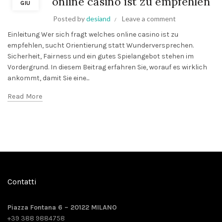
online casino ist zu empfehlen
GIU
Posted by
desiand
Leave a comment
Einleitung Wer sich fragt welches online casino ist zu
empfehlen, sucht Orientierung statt Wunderversprechen.
Sicherheit, Fairness und ein gutes Spielangebot stehen im
Vordergrund. In diesem Beitrag erfahren Sie, worauf es wirklich
ankommt, damit Sie eine...
Read More
Contatti
Piazza Fontana 6 – 20122 MILANO
+39 388 9884758