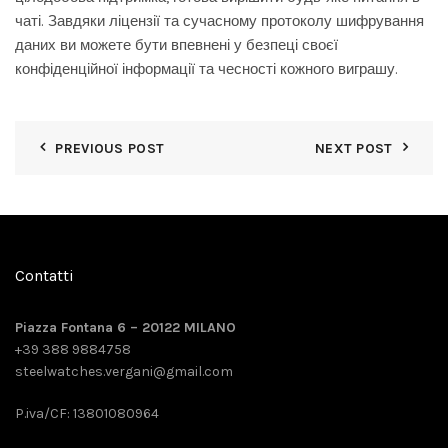
чаті. Завдяки ліцензії та сучасному протоколу шифрування
даних ви можете бути впевнені у безпеці своєї
конфіденційної інформації та чесності кожного виграшу.
PREVIOUS POST
NEXT POST
Contatti
Piazza Fontana 6 – 20122 MILANO
+39 388 9884758
steelwatches.vergani@gmail.com
P.iva/CF: 13801080964