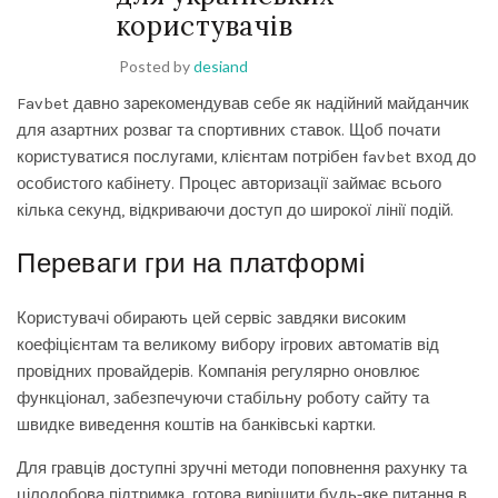
користувачів
Posted by
desiand
Favbet давно зарекомендував себе як надійний майданчик
для азартних розваг та спортивних ставок. Щоб почати
користуватися послугами, клієнтам потрібен
favbet вход
до
особистого кабінету. Процес авторизації займає всього
кілька секунд, відкриваючи доступ до широкої лінії подій.
Переваги гри на платформі
Користувачі обирають цей сервіс завдяки високим
коефіцієнтам та великому вибору ігрових автоматів від
провідних провайдерів. Компанія регулярно оновлює
функціонал, забезпечуючи стабільну роботу сайту та
швидке виведення коштів на банківські картки.
Для гравців доступні зручні методи поповнення рахунку та
цілодобова підтримка, готова вирішити будь-яке питання в