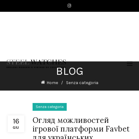
BLOG
Home
Senza categoria
Senza categoria
Огляд можливостей
16
ігрової платформи Favbet
GIU
для українських