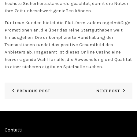
höchste Sicherheitsstandards geachtet, damit die Nutzer
ihre Zeit unbeschwert genießen können.
Für treue Kunden bietet die Plattform zudem regelmäßige
Promotionen an, die über das reine Startguthaben weit
hinausgehen. Die unkomplizierte Handhabung der
Transaktionen rundet das positive Gesamtbild des
Anbieters ab. Insgesamt ist dieses Online Casino eine
hervorragende Wahl für alle, die Abwechslung und Qualität
in einer sicheren digitalen Spielhalle suchen.
PREVIOUS POST
NEXT POST
Contatti