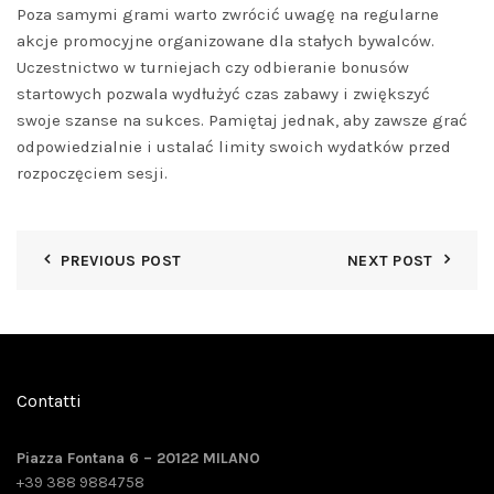
Poza samymi grami warto zwrócić uwagę na regularne
akcje promocyjne organizowane dla stałych bywalców.
Uczestnictwo w turniejach czy odbieranie bonusów
startowych pozwala wydłużyć czas zabawy i zwiększyć
swoje szanse na sukces. Pamiętaj jednak, aby zawsze grać
odpowiedzialnie i ustalać limity swoich wydatków przed
rozpoczęciem sesji.
PREVIOUS POST
NEXT POST
Contatti
Piazza Fontana 6 – 20122 MILANO
+39 388 9884758