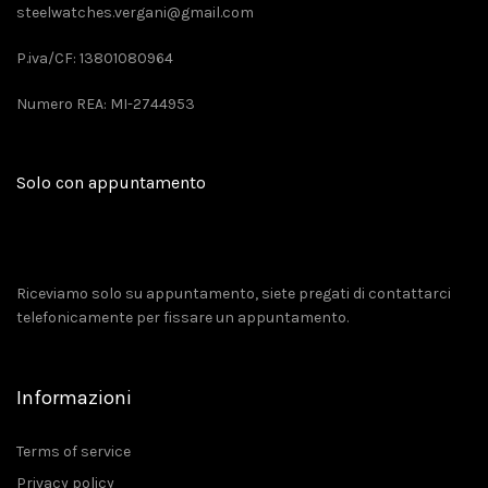
steelwatches.vergani@gmail.com
P.iva/CF: 13801080964
Numero REA: MI-2744953
Solo con appuntamento
Riceviamo solo su appuntamento, siete pregati di contattarci
telefonicamente per fissare un appuntamento.
Informazioni
Terms of service
Privacy policy