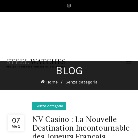
BLOG
Home
Senza categoria
Senza categoria
NV Casino : La Nouvelle
07
Destination Incontournable
MAG
des Joueurs Français