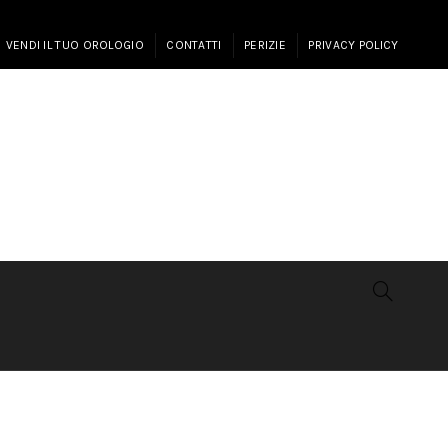
VENDI IL TUO OROLOGIO
CONTATTI
PERIZIE
PRIVACY POLICY