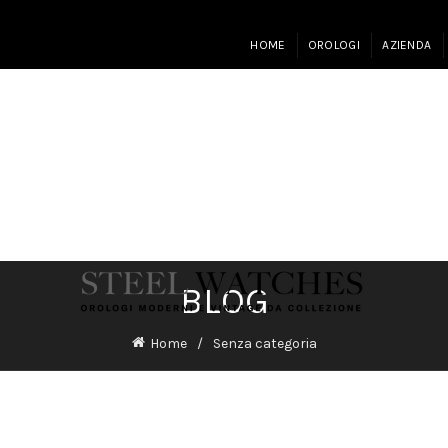
HOME
OROLOGI
AZIENDA
BLOG
Home
Senza categoria