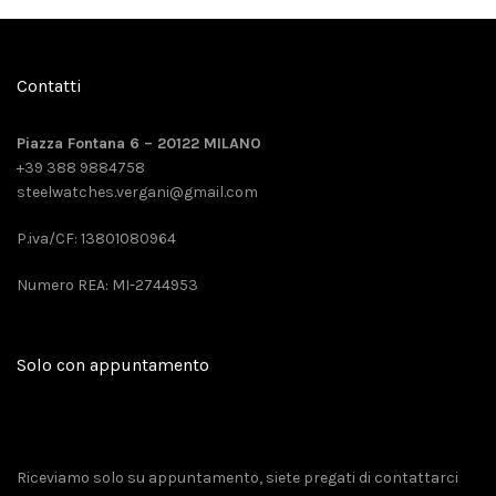
Contatti
Piazza Fontana 6 – 20122 MILANO
+39 388 9884758
steelwatches.vergani@gmail.com
P.iva/CF: 13801080964
Numero REA: MI-2744953
Solo con appuntamento
Riceviamo solo su appuntamento, siete pregati di contattarci