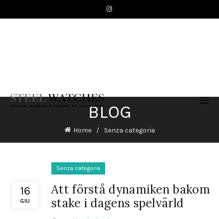
BLOG
Home
Senza categoria
Senza categoria
Att förstå dynamiken bakom
16
stake i dagens spelvärld
GIU