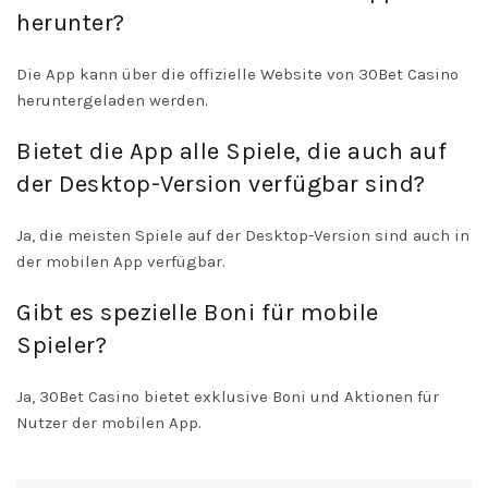
herunter?
Die App kann über die offizielle Website von 30Bet Casino
heruntergeladen werden.
Bietet die App alle Spiele, die auch auf
der Desktop-Version verfügbar sind?
Ja, die meisten Spiele auf der Desktop-Version sind auch in
der mobilen App verfügbar.
Gibt es spezielle Boni für mobile
Spieler?
Ja, 30Bet Casino bietet exklusive Boni und Aktionen für
Nutzer der mobilen App.