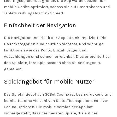
Lieblingsspiele zuzugreifen. Die App wurde speziell für
mobile Geräte optimiert, sodass sie auf Smartphones und
Tablets reibungslos funktioniert.
Einfachheit der Navigation
Die Navigation innerhalb der App ist unkompliziert. Die
Hauptkategorien sind deutlich sichtbar, und wichtige
Funktionen wie das Konto, Einzahlungen und
Auszahlungen sind schnell erreichbar. Dies erleichtert es
den Spielern, ihre Spielsession ohne Ablenkungen zu
genießen.
Spielangebot für mobile Nutzer
Das Spielangebot von 30Bet Casino ist beeindruckend und
beinhaltet eine Vielzahl von Slots, Tischspielen und Live-
Casino-Optionen. Die mobile Version der App hat
sichergestellt, dass die meisten Spiele, die auf der