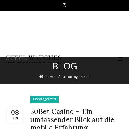
BLOG
Home
uncategorized
uncategorized
30Bet Casino – Ein
08
umfassender Blick auf die
LUG
mobile Erfahrung