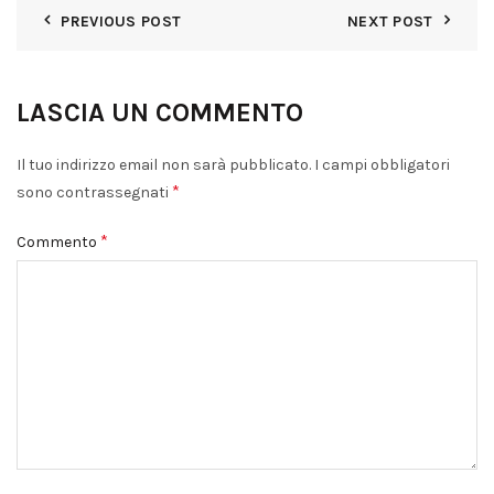
PREVIOUS POST
NEXT POST
LASCIA UN COMMENTO
Il tuo indirizzo email non sarà pubblicato.
I campi obbligatori
*
sono contrassegnati
*
Commento