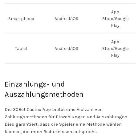
App
Smartphone
Android/iOS
Store/Google
Play
App
Tablet
Android/iOS
Store/Google
Play
Einzahlungs- und
Auszahlungsmethoden
Die 30Bet Casino App bietet eine Vielzahl von
Zahlungsmethoden für Einzahlungen und Auszahlungen.
Dies garantiert, dass die Spieler eine Methode wählen
können, die ihren Bedürfnissen entspricht.