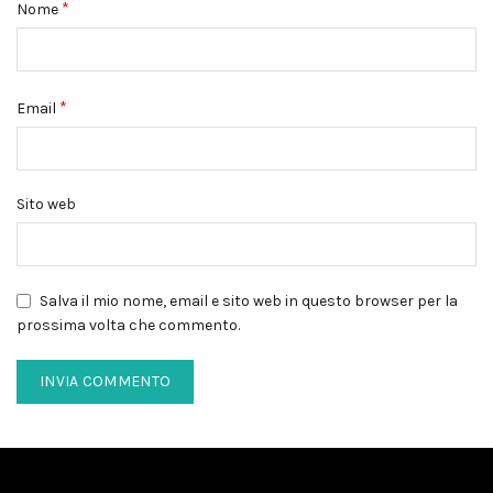
*
Nome
*
Email
Sito web
Salva il mio nome, email e sito web in questo browser per la
prossima volta che commento.