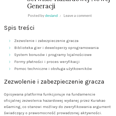
Generacji
Posted by
desiand
Leave a comment
Spis treści
Zezwolenie i zabezpieczenie gracza
Biblioteka gier i deweloperzy oprogramowania
System bonusów i programy lojalnościowe
Formy płatności i proces weryfikacji
Pomoc techniczne i obsługa użytkowników
Zezwolenie i zabezpieczenie gracza
Opisywana platforma funkcjonuje na fundamencie
oficjalnej zezwolenia hazardowej wydanej przez Kurakao
eGaming, co stanowi możliwy do zweryfikowania argument
świadczący o prawomocność prowadzonej aktywności.