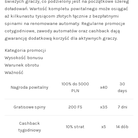
świeżych graczy, co podzielony jest na początkowe szereg
doładowań. Wartość kompletu powitalnego może osiągać
aż kilkunastu tysiącom złotych łącznie z bezpłatnymi
spinami na renomowane automaty. Regularne promocje
cotygodniowe, zawody automatów oraz cashback dają
gwarancję dodatkową korzyść dla aktywnych graczy.
Kategoria promocji
Wysokość bonusu
Warunek obrotu
Ważność
100% do 5000
30
Nagroda powitalny
x40
PLN
days
Gratisowe spiny
200 FS
x35
7 dni
Cashback
10% strat
x5
14 dób
tygodniowy