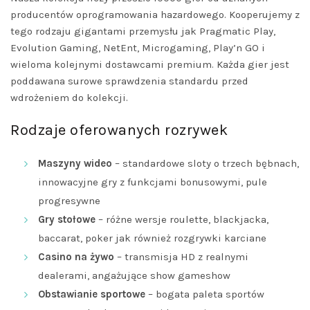
producentów oprogramowania hazardowego. Kooperujemy z
tego rodzaju gigantami przemysłu jak Pragmatic Play,
Evolution Gaming, NetEnt, Microgaming, Play’n GO i
wieloma kolejnymi dostawcami premium. Każda gier jest
poddawana surowe sprawdzenia standardu przed
wdrożeniem do kolekcji.
Rodzaje oferowanych rozrywek
Maszyny wideo
– standardowe sloty o trzech bębnach,
innowacyjne gry z funkcjami bonusowymi, pule
progresywne
Gry stołowe
– różne wersje roulette, blackjacka,
baccarat, poker jak również rozgrywki karciane
Casino na żywo
– transmisja HD z realnymi
dealerami, angażujące show gameshow
Obstawianie sportowe
– bogata paleta sportów