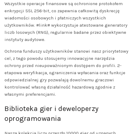
Wszystkie operacje finansowe są ochronione protokołem
enkrypcji SSL 256-bit, co zapewnia całkowitą dyskrecję
wiadomości osobowych i płatniczych wszystkich
użytkowników. #link# wykorzystuje atestowane generatory
liczb losowych (RNG), regularnie badane przez obiektywne
instytuty audytowe.
Ochrona funduszy użytkowników stanowi nasz priorytetowy
cel, z tego powodu stosujemy innowacyjne narzędzia
ochrony przed nieupoważnionym dostępem do profili. 2-
etapowa weryfikacja, ograniczenia wpłacania oraz funkcje
odpowiedzialnej gry pozwalają dowolnemu graczowi
kontrolować własną działalność hazardową zgodnie z
własnymi preferencjami.
Biblioteka gier i deweloperzy
oprogramowania
Nasza kolekcja liczy przeszło 10000 gier od uznanych