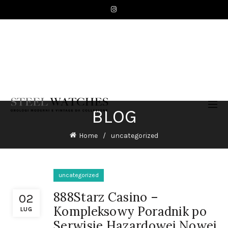
BLOG
Home
uncategorized
uncategorized
888Starz Casino –
02
Kompleksowy Poradnik po
LUG
Serwisie Hazardowej Nowej