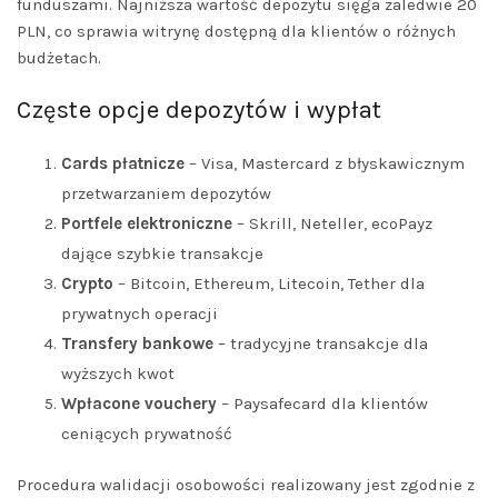
funduszami. Najniższa wartość depozytu sięga zaledwie 20
PLN, co sprawia witrynę dostępną dla klientów o różnych
budżetach.
Częste opcje depozytów i wypłat
Cards płatnicze
– Visa, Mastercard z błyskawicznym
przetwarzaniem depozytów
Portfele elektroniczne
– Skrill, Neteller, ecoPayz
dające szybkie transakcje
Crypto
– Bitcoin, Ethereum, Litecoin, Tether dla
prywatnych operacji
Transfery bankowe
– tradycyjne transakcje dla
wyższych kwot
Wpłacone vouchery
– Paysafecard dla klientów
ceniących prywatność
Procedura walidacji osobowości realizowany jest zgodnie z