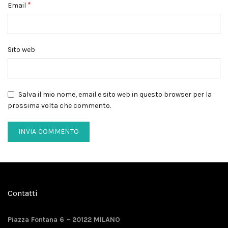
*
Email
Sito web
Salva il mio nome, email e sito web in questo browser per la
prossima volta che commento.
Contatti
Piazza Fontana 6 – 20122 MILANO