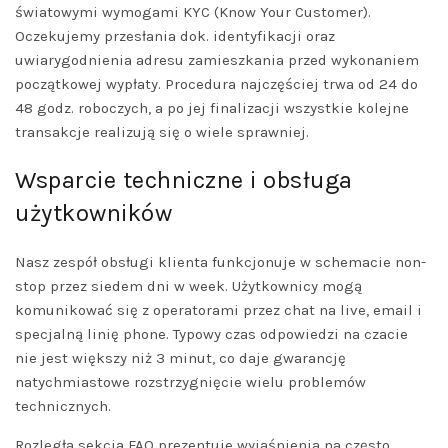
światowymi wymogami KYC (Know Your Customer).
Oczekujemy przesłania dok. identyfikacji oraz
uwiarygodnienia adresu zamieszkania przed wykonaniem
początkowej wypłaty. Procedura najczęściej trwa od 24 do
48 godz. roboczych, a po jej finalizacji wszystkie kolejne
transakcje realizują się o wiele sprawniej.
Wsparcie techniczne i obsługa
użytkowników
Nasz zespół obsługi klienta funkcjonuje w schemacie non-
stop przez siedem dni w week. Użytkownicy mogą
komunikować się z operatorami przez chat na live, email i
specjalną linię phone. Typowy czas odpowiedzi na czacie
nie jest większy niż 3 minut, co daje gwarancję
natychmiastowe rozstrzygnięcie wielu problemów
technicznych.
Rozległa sekcja FAQ prezentuje wyjaśnienia na często