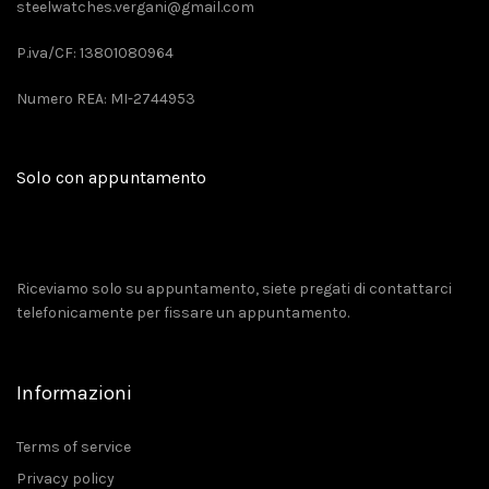
steelwatches.vergani@gmail.com
P.iva/CF: 13801080964
Numero REA: MI-2744953
Solo con appuntamento
Riceviamo solo su appuntamento, siete pregati di contattarci
telefonicamente per fissare un appuntamento.
Informazioni
Terms of service
Privacy policy