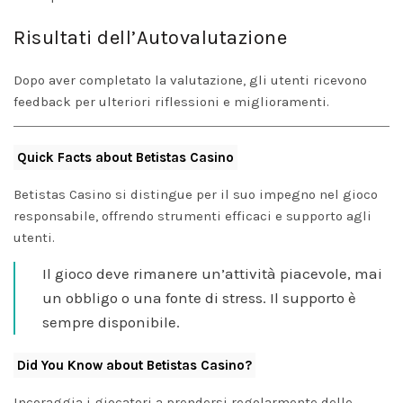
Risultati dell’Autovalutazione
Dopo aver completato la valutazione, gli utenti ricevono
feedback per ulteriori riflessioni e miglioramenti.
Quick Facts about Betistas Casino
Betistas Casino si distingue per il suo impegno nel gioco
responsabile, offrendo strumenti efficaci e supporto agli
utenti.
Il gioco deve rimanere un’attività piacevole, mai
un obbligo o una fonte di stress. Il supporto è
sempre disponibile.
Did You Know about Betistas Casino?
Incoraggia i giocatori a prendersi regolarmente delle