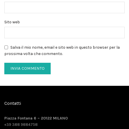
Sito web
Salva il mio nome, email e sito web in questo browser per la
prossima volta che commento.
Contatti
Piazza Fontana 6 – 20122 MILANO
+39 388 9884758