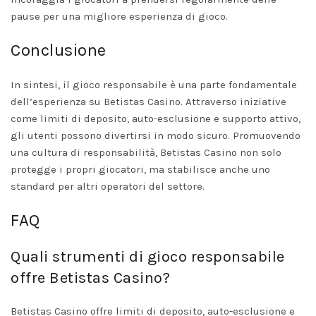
pause per una migliore esperienza di gioco.
Conclusione
In sintesi, il gioco responsabile è una parte fondamentale
dell’esperienza su Betistas Casino. Attraverso iniziative
come limiti di deposito, auto-esclusione e supporto attivo,
gli utenti possono divertirsi in modo sicuro. Promuovendo
una cultura di responsabilità, Betistas Casino non solo
protegge i propri giocatori, ma stabilisce anche uno
standard per altri operatori del settore.
FAQ
Quali strumenti di gioco responsabile
offre Betistas Casino?
Betistas Casino offre limiti di deposito, auto-esclusione e