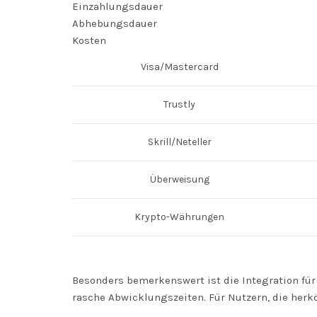
Einzahlungsdauer
Abhebungsdauer
Kosten
Visa/Mastercard
Trustly
Skrill/Neteller
Überweisung
Krypto-Währungen
Besonders bemerkenswert ist die Integration für
rasche Abwicklungszeiten. Für Nutzern, die her