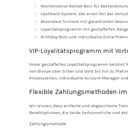
Wochenweise Reload-Boni für Bestandskund
Cashback-System, das einen Teil der Verlus
Besondere Turniere mit garantierten Gew
Loyalitätsprogramm mit gestaffelten Rän
Birthday-Boni und individuelle Extra-Prämi
VIP-Loyalitätsprogramm mit Vort
Unser gestaffeltes Loyalitätsprogramm belohnt hä
von Bronze über Silber und Gold bis hin zu Pla
Prozesszeiten, individuelle Account-Manager un
Flexible Zahlungsmethoden im 
Wir wissen, dass einfache und abgesicherte Tran
Bezahloptionen, die beide herkömmliche und akt
Zahlungsmethode