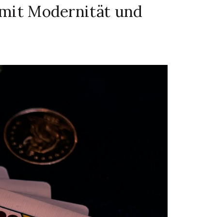
s mit Modernität und