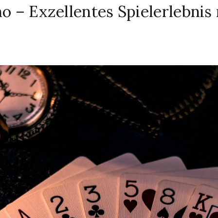
no – Exzellentes Spielerlebni