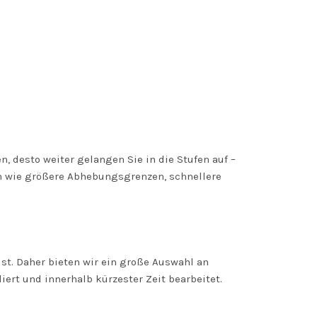
, desto weiter gelangen Sie in die Stufen auf –
en wie größere Abhebungsgrenzen, schnellere
st. Daher bieten wir ein große Auswahl an
rt und innerhalb kürzester Zeit bearbeitet.