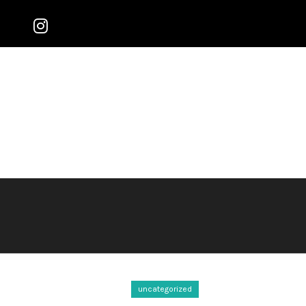
uncategorized