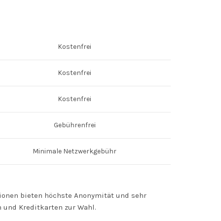
Kostenfrei
Kostenfrei
Kostenfrei
Gebührenfrei
Minimale Netzwerkgebühr
ptionen bieten höchste Anonymität und sehr
 und Kreditkarten zur Wahl.