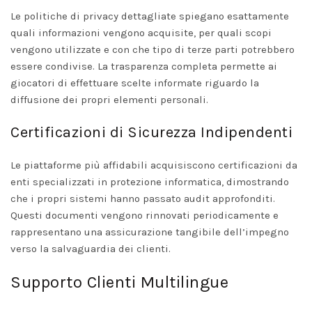
Le politiche di privacy dettagliate spiegano esattamente
quali informazioni vengono acquisite, per quali scopi
vengono utilizzate e con che tipo di terze parti potrebbero
essere condivise. La trasparenza completa permette ai
giocatori di effettuare scelte informate riguardo la
diffusione dei propri elementi personali.
Certificazioni di Sicurezza Indipendenti
Le piattaforme più affidabili acquisiscono certificazioni da
enti specializzati in protezione informatica, dimostrando
che i propri sistemi hanno passato audit approfonditi.
Questi documenti vengono rinnovati periodicamente e
rappresentano una assicurazione tangibile dell’impegno
verso la salvaguardia dei clienti.
Supporto Clienti Multilingue