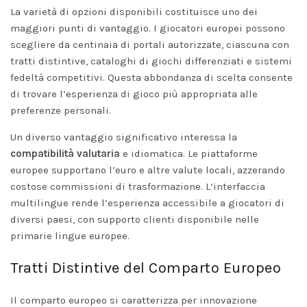
La varietà di opzioni disponibili costituisce uno dei
maggiori punti di vantaggio. I giocatori europei possono
scegliere da centinaia di portali autorizzate, ciascuna con
tratti distintive, cataloghi di giochi differenziati e sistemi
fedeltà competitivi. Questa abbondanza di scelta consente
di trovare l’esperienza di gioco più appropriata alle
preferenze personali.
Un diverso vantaggio significativo interessa la
compatibilità valutaria
e idiomatica. Le piattaforme
europee supportano l’euro e altre valute locali, azzerando
costose commissioni di trasformazione. L’interfaccia
multilingue rende l’esperienza accessibile a giocatori di
diversi paesi, con supporto clienti disponibile nelle
primarie lingue europee.
Tratti Distintive del Comparto Europeo
Il comparto europeo si caratterizza per innovazione