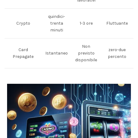
lavorativi
quindici-
Crypto
trenta
1-3 ore
Fluttuante
minuti
Non
Card
zero-due
Istantaneo
previsto
Prepagate
percento
disponibile