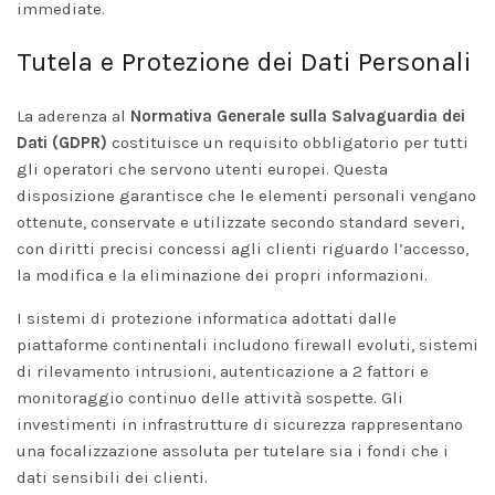
immediate.
Tutela e Protezione dei Dati Personali
La aderenza al
Normativa Generale sulla Salvaguardia dei
Dati (GDPR)
costituisce un requisito obbligatorio per tutti
gli operatori che servono utenti europei. Questa
disposizione garantisce che le elementi personali vengano
ottenute, conservate e utilizzate secondo standard severi,
con diritti precisi concessi agli clienti riguardo l’accesso,
la modifica e la eliminazione dei propri informazioni.
I sistemi di protezione informatica adottati dalle
piattaforme continentali includono firewall evoluti, sistemi
di rilevamento intrusioni, autenticazione a 2 fattori e
monitoraggio continuo delle attività sospette. Gli
investimenti in infrastrutture di sicurezza rappresentano
una focalizzazione assoluta per tutelare sia i fondi che i
dati sensibili dei clienti.