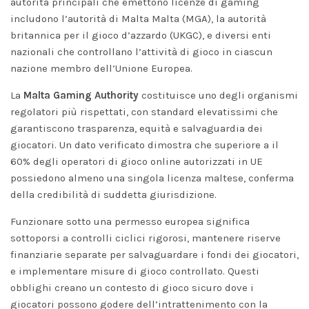
autorità principali che emettono licenze di gaming
includono l’autorità di Malta Malta (MGA), la autorità
britannica per il gioco d’azzardo (UKGC), e diversi enti
nazionali che controllano l’attività di gioco in ciascun
nazione membro dell’Unione Europea.
La
Malta Gaming Authority
costituisce uno degli organismi
regolatori più rispettati, con standard elevatissimi che
garantiscono trasparenza, equità e salvaguardia dei
giocatori. Un dato verificato dimostra che superiore a il
60% degli operatori di gioco online autorizzati in UE
possiedono almeno una singola licenza maltese, conferma
della credibilità di suddetta giurisdizione.
Funzionare sotto una permesso europea significa
sottoporsi a controlli ciclici rigorosi, mantenere riserve
finanziarie separate per salvaguardare i fondi dei giocatori,
e implementare misure di gioco controllato. Questi
obblighi creano un contesto di gioco sicuro dove i
giocatori possono godere dell’intrattenimento con la