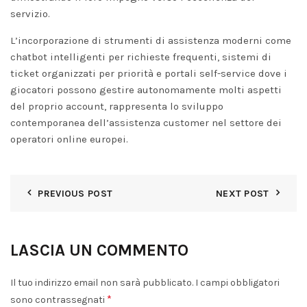
servizio.
L’incorporazione di strumenti di assistenza moderni come
chatbot intelligenti per richieste frequenti, sistemi di
ticket organizzati per priorità e portali self-service dove i
giocatori possono gestire autonomamente molti aspetti
del proprio account, rappresenta lo sviluppo
contemporanea dell’assistenza customer nel settore dei
operatori online europei.
PREVIOUS POST
NEXT POST
LASCIA UN COMMENTO
Il tuo indirizzo email non sarà pubblicato.
I campi obbligatori
*
sono contrassegnati