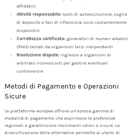
affidabili
Attività responsabile:
tools di autoesclusione, soglie
di deposito e fasi di riflessione sono costantemente
disponibili
Correttezza certificata:
generatori di numeri aleatori
(RNG) testati da organismi terzi indipendenti
Risoluzione dispute:
ingresso a organismi di
arbitrato riconosciuti per gestire eventuali
controversie
Metodi di Pagamento e Operazioni
Sicure
Le piattaforme europee offrono un’estesa gamma di
modalità di pagamento che esprimono le preferenze
regionali e garantiscono movimenti veloci e sicure. La
diversificazione delle alternative permette ai utenti di