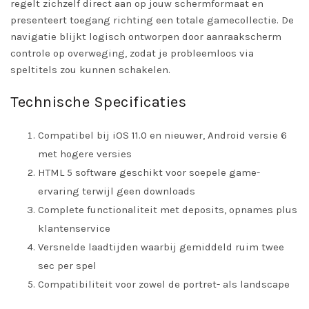
regelt zichzelf direct aan op jouw schermformaat en
presenteert toegang richting een totale gamecollectie. De
navigatie blijkt logisch ontworpen door aanraakscherm
controle op overweging, zodat je probleemloos via
speltitels zou kunnen schakelen.
Technische Specificaties
Compatibel bij iOS 11.0 en nieuwer, Android versie 6
met hogere versies
HTML 5 software geschikt voor soepele game-
ervaring terwijl geen downloads
Complete functionaliteit met deposits, opnames plus
klantenservice
Versnelde laadtijden waarbij gemiddeld ruim twee
sec per spel
Compatibiliteit voor zowel de portret- als landscape