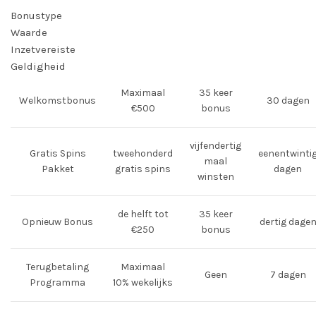
Bonustype
Waarde
Inzetvereiste
Geldigheid
Maximaal
35 keer
Welkomstbonus
30 dagen
€500
bonus
vijfendertig
Gratis Spins
tweehonderd
eenentwinti
maal
Pakket
gratis spins
dagen
winsten
de helft tot
35 keer
Opnieuw Bonus
dertig dage
€250
bonus
Terugbetaling
Maximaal
Geen
7 dagen
Programma
10% wekelijks