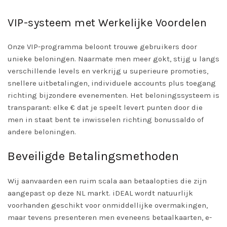
VIP-systeem met Werkelijke Voordelen
Onze VIP-programma beloont trouwe gebruikers door
unieke beloningen. Naarmate men meer gokt, stijg u langs
verschillende levels en verkrijg u superieure promoties,
snellere uitbetalingen, individuele accounts plus toegang
richting bijzondere evenementen. Het beloningssysteem is
transparant: elke € dat je speelt levert punten door die
men in staat bent te inwisselen richting bonussaldo of
andere beloningen.
Beveiligde Betalingsmethoden
Wij aanvaarden een ruim scala aan betaalopties die zijn
aangepast op deze NL markt. iDEAL wordt natuurlijk
voorhanden geschikt voor onmiddellijke overmakingen,
maar tevens presenteren men eveneens betaalkaarten, e-