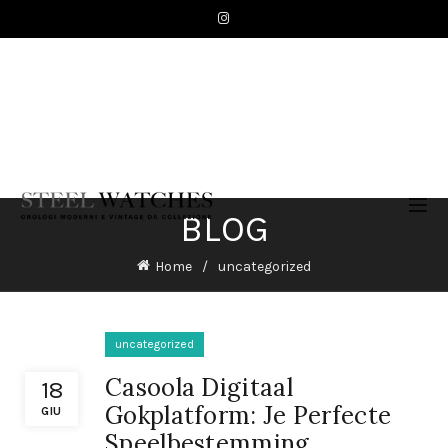
BLOG
Home
uncategorized
uncategorized
Casoola Digitaal
18
Gokplatform: Je Perfecte
GIU
Speelbestemming