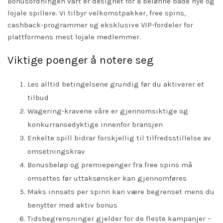
Bonusordningen vårt er designet for å belønne både nye og
lojale spillere. Vi tilbyr velkomstpakker, free spins,
cashback-programmer og eksklusive VIP-fordeler for
plattformens mest lojale medlemmer.
Viktige poenger å notere seg
Les alltid betingelsene grundig før du aktiverer et
tilbud
Wagering-kravene våre er gjennomsiktige og
konkurransedyktige innenfor bransjen
Enkelte spill bidrar forskjellig til tilfredsstillelse av
omsetningskrav
Bonusbeløp og premiepenger fra free spins må
omsettes før uttaksønsker kan gjennomføres
Maks innsats per spinn kan være begrenset mens du
benytter med aktiv bonus
Tidsbegrensninger gjelder for de fleste kampanjer –