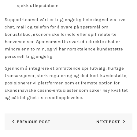
sjekk utløpsdatoen
Support-teamet vårt er tilgjengelig hele døgnet via live
chat, mail og telefon for å svare på spørsmål om
bonustilbud, økonomiske forhold eller spillrelaterte
henvendelser. Gjennomsnitts svartid i direkte chat er
mindre enn to min, og vi har norsktalende kundestøtte-
personell tilgjengelig.
Gjennom å integrere et omfattende spillutvalg, hurtige
transaksjoner, sterk regulering og dedikert kundestøtte,
posisjonerer vi plattformen som et fremste option for
skandinaviske casino-entusiaster som søker høy kvalitet
og pålitelighet i sin spillopplevelse.
PREVIOUS POST
NEXT POST