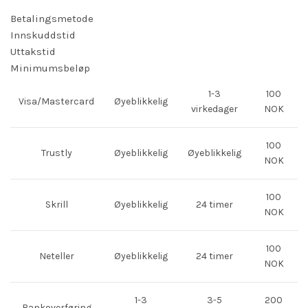
Betalingsmetode
Innskuddstid
Uttakstid
Minimumsbeløp
1-3
100
Visa/Mastercard
Øyeblikkelig
virkedager
NOK
100
Trustly
Øyeblikkelig
Øyeblikkelig
NOK
100
Skrill
Øyeblikkelig
24 timer
NOK
100
Neteller
Øyeblikkelig
24 timer
NOK
1-3
3-5
200
Bankoverføring