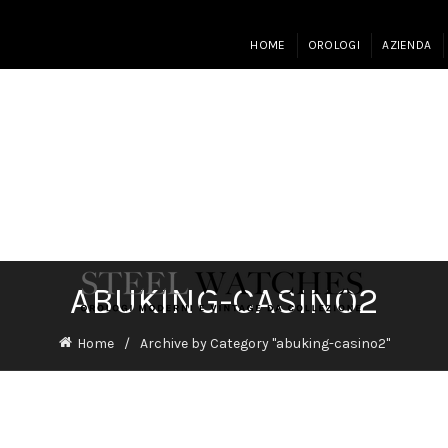
HOME
OROLOGI
AZIENDA
ABUKING-CASINO2
Home
Archive by Category "abuking-casino2"