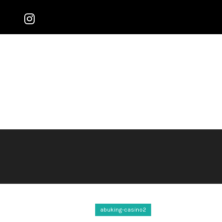
abuking-casino2