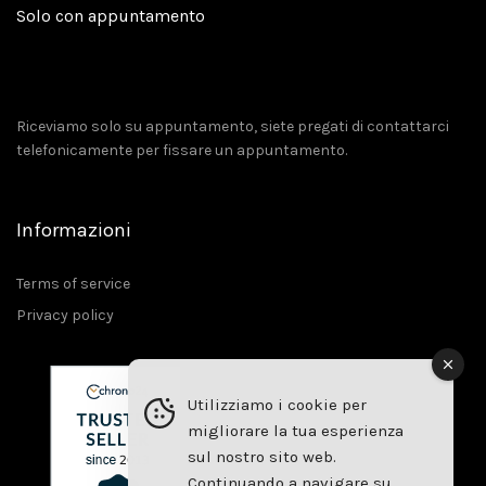
Solo con appuntamento
Riceviamo solo su appuntamento, siete pregati di contattarci
telefonicamente per fissare un appuntamento.
Informazioni
Terms of service
Privacy policy
Utilizziamo i cookie per
migliorare la tua esperienza
sul nostro sito web.
Continuando a navigare su