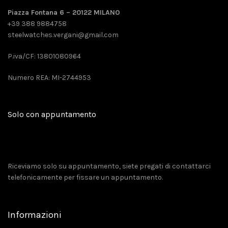
Piazza Fontana 6 – 20122 MILANO
+39 388 9884758
steelwatches.vergani@gmail.com
P.iva/CF: 13801080964
Numero REA: MI-2744953
Solo con appuntamento
Riceviamo solo su appuntamento, siete pregati di contattarci
telefonicamente per fissare un appuntamento.
Informazioni