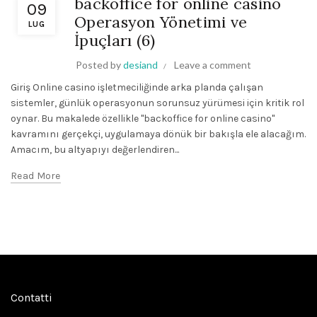
backoffice for online casino
09
Operasyon Yönetimi ve
LUG
İpuçları (6)
Posted by
desiand
Leave a comment
Giriş Online casino işletmeciliğinde arka planda çalışan
sistemler, günlük operasyonun sorunsuz yürümesi için kritik rol
oynar. Bu makalede özellikle "backoffice for online casino"
kavramını gerçekçi, uygulamaya dönük bir bakışla ele alacağım.
Amacım, bu altyapıyı değerlendiren...
Read More
Contatti