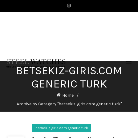
BETSEKIZ-GIRIS.COM
GENERIC TURK
Home
Archive by Category "betsekiz-giris.com generic turk"
betsekiz-giris.com generic turk