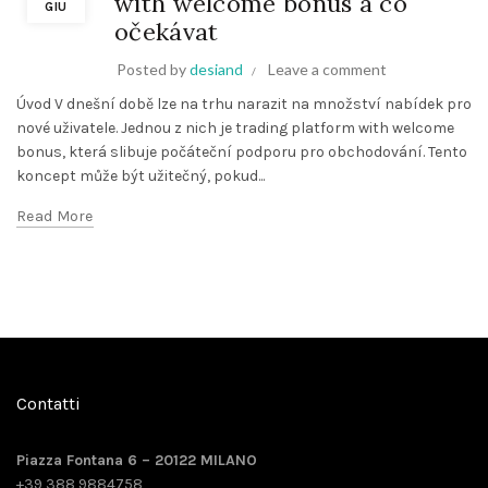
with welcome bonus a co
GIU
očekávat
Posted by
desiand
Leave a comment
Úvod V dnešní době lze na trhu narazit na množství nabídek pro
nové uživatele. Jednou z nich je trading platform with welcome
bonus, která slibuje počáteční podporu pro obchodování. Tento
koncept může být užitečný, pokud...
Read More
Contatti
Piazza Fontana 6 – 20122 MILANO
+39 388 9884758