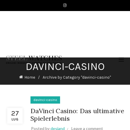
DAVINCI-CASINO
Home
Archive by Category "davinci-casino"
davinci-casino
DaVinci Casino: Das ultimative
27
Spielerlebnis
LUG
Posted by
desiand
Leave a comment