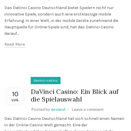
Das DaVinci Casino Deutschland bietet Spielern nicht nur
innovative Spiele, sondern auch eine erstklassige mobile
Erfahrung. In einer Welt, in der mobile Geräte zunehmend die
Hauptquelle für Online-Spiele sind, hat das DaVinci Casino
darauf...
Read More
davinci-casino
DaVinci Casino: Ein Blick auf
10
die Spielauswahl
LUG
Posted by
desiand
Leave a comment
Das DaVinci Casino Deutschland hat sich schnell einen Namen
in der Online-Casino-Welt gemacht. Eine der