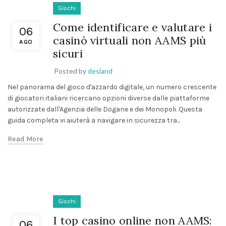
Giochi
Come identificare e valutare i
06
casinò virtuali non AAMS più
AGO
sicuri
Posted by
desiand
Nel panorama del gioco d'azzardo digitale, un numero crescente
di giocatori italiani ricercano opzioni diverse dalle piattaforme
autorizzate dall'Agenzia delle Dogane e dei Monopoli. Questa
guida completa vi aiuterà a navigare in sicurezza tra...
Read More
Giochi
I top casino online non AAMS:
06