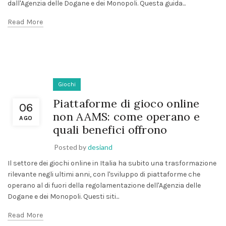
dall'Agenzia delle Dogane e dei Monopoli. Questa guida...
Read More
Giochi
Piattaforme di gioco online
06
non AAMS: come operano e
AGO
quali benefici offrono
Posted by
desiand
Il settore dei giochi online in Italia ha subito una trasformazione
rilevante negli ultimi anni, con l'sviluppo di piattaforme che
operano al di fuori della regolamentazione dell'Agenzia delle
Dogane e dei Monopoli. Questi siti...
Read More