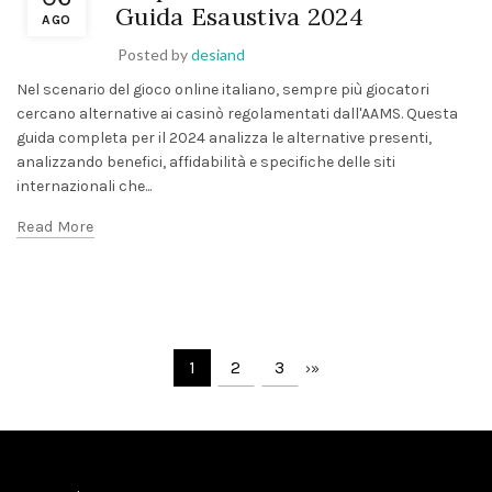
Guida Esaustiva 2024
AGO
Posted by
desiand
Nel scenario del gioco online italiano, sempre più giocatori
cercano alternative ai casinò regolamentati dall'AAMS. Questa
guida completa per il 2024 analizza le alternative presenti,
analizzando benefici, affidabilità e specifiche delle siti
internazionali che...
Read More
1
2
3
›
»