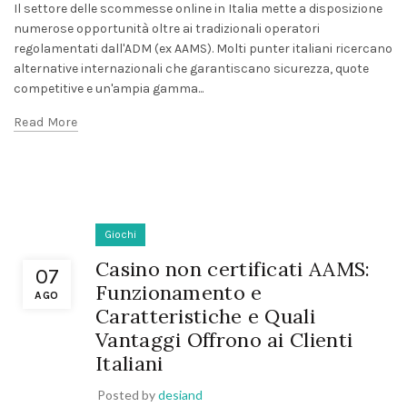
Il settore delle scommesse online in Italia mette a disposizione
numerose opportunità oltre ai tradizionali operatori
regolamentati dall'ADM (ex AAMS). Molti punter italiani ricercano
alternative internazionali che garantiscano sicurezza, quote
competitive e un'ampia gamma...
Read More
Giochi
Casino non certificati AAMS:
07
Funzionamento e
AGO
Caratteristiche e Quali
Vantaggi Offrono ai Clienti
Italiani
Posted by
desiand