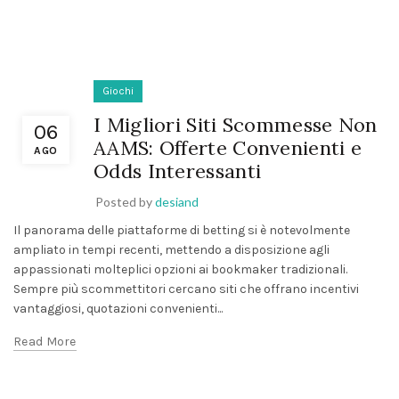
Giochi
I Migliori Siti Scommesse Non
06
AAMS: Offerte Convenienti e
AGO
Odds Interessanti
Posted by
desiand
Il panorama delle piattaforme di betting si è notevolmente
ampliato in tempi recenti, mettendo a disposizione agli
appassionati molteplici opzioni ai bookmaker tradizionali.
Sempre più scommettitori cercano siti che offrano incentivi
vantaggiosi, quotazioni convenienti...
Read More