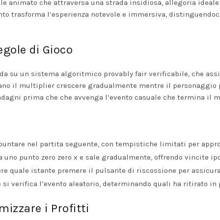
atile animato che attraversa una strada insidiosa, allegoria idea
conto trasforma l’esperienza notevole e immersiva, distinguend
egole di Gioco
 su un sistema algoritmico provably fair verificabile, che assicu
o il multiplier crescere gradualmente mentre il personaggio pr
guadagni prima che che avvenga l’evento casuale che termina il 
untare nel partita seguente, con tempistiche limitati per appro
 da uno punto zero zero x e sale gradualmente, offrendo vincite i
re quale istante premere il pulsante di riscossione per assicurar
é si verifica l’evento aleatorio, determinando quali ha ritirato 
izzare i Profitti