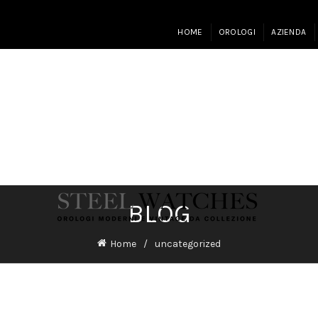
HOME
OROLOGI
AZIENDA
BLOG
Home
uncategorized