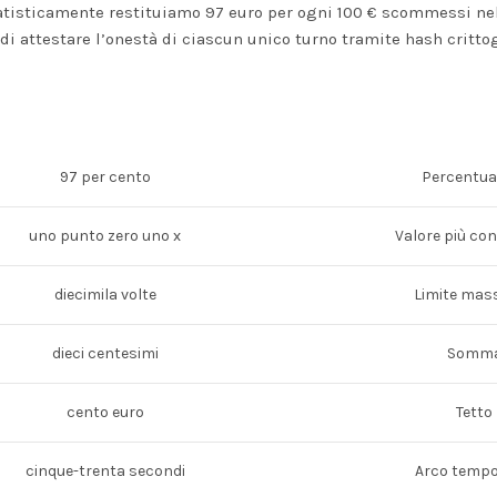
 statisticamente restituiamo 97 euro per ogni 100 € scommessi n
 attestare l’onestà di ciascun unico turno tramite hash crittogr
97 per cento
Percentual
uno punto zero uno x
Valore più con
diecimila volte
Limite mass
dieci centesimi
Somma 
cento euro
Tetto
cinque-trenta secondi
Arco tempo