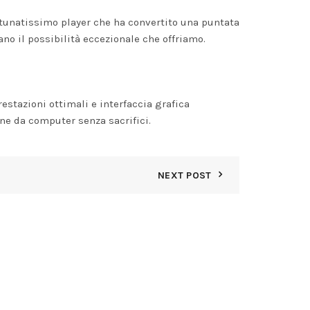
fortunatissimo player che ha convertito una puntata
ano il possibilità eccezionale che offriamo.
stazioni ottimali e interfaccia grafica
one da computer senza sacrifici.
NEXT POST