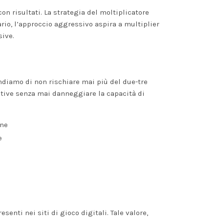
on risultati. La strategia del moltiplicatore
ario, l’approccio aggressivo aspira a multiplier
sive.
ndiamo di non rischiare mai più del due-tre
ative senza mai danneggiare la capacità di
one
e
enti nei siti di gioco digitali. Tale valore,