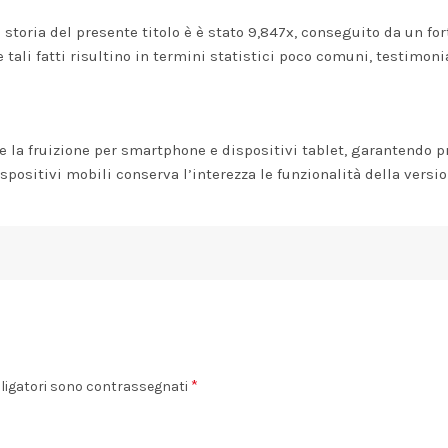
a storia del presente titolo è è stato 9,847x, conseguito da un 
tali fatti risultino in termini statistici poco comuni, testimoni
la fruizione per smartphone e dispositivi tablet, garantendo pre
spositivi mobili conserva l’interezza le funzionalità della versi
*
ligatori sono contrassegnati