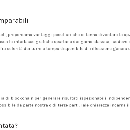
mparabili
toli, proponiamo vantaggi peculiari che ci fanno diventare la op
passa le interfacce grafiche spartane dei game classici, laddove
o fra celerità dei turni e tempo disponibile di riflessione genera
 di blockchain per generare risultati ispezionabili indipendent
sibile da parte nostra o di terze parti. Tale chiarezza incarna il
ntata?