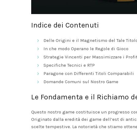
Indice dei Contenuti
Delle Origini e il Magnetismo del Tale Titol
In che modo Operano le Regole di Gioco
Strategie Vincenti per Massimizzare i Profit
Specifiche Tecnici e RTP
Paragone con Differenti Titoli Comparabili
Domande Comuni sul Nostro Game
Le Fondamenta e il Richiamo d
Questo nostro game costituisce un progresso con
Originato dalla eredità dei game dell’est di anti
scelte tempestive. La notorietà che stiamo otte