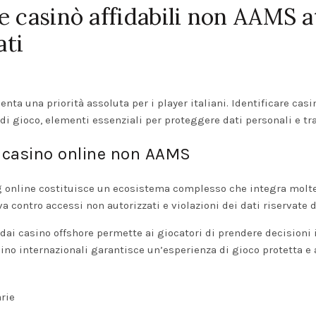
e casinò affidabili non AAMS a
ati
nta una priorità assoluta per i player italiani. Identificare
casi
i di gioco, elementi essenziali per proteggere dati personali e tr
i casino online non AAMS
 online costituisce un ecosistema complesso che integra moltepl
a contro accessi non autorizzati e violazioni dei dati riservate d
ai casino offshore permette ai giocatori di prendere decisioni 
no internazionali garantisce un’esperienza di gioco protetta e 
arie