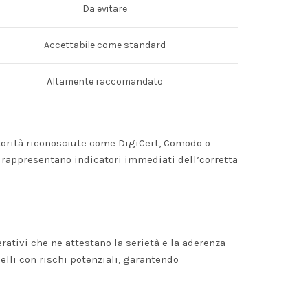
Da evitare
Accettabile come standard
Altamente raccomandato
autorità riconosciute come DigiCert, Comodo o
PS rappresentano indicatori immediati dell’corretta
rativi che ne attestano la serietà e la aderenza
elli con rischi potenziali, garantendo