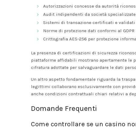
Autorizzazioni concesse da autorità riconos
Audit indipendenti da società specializzate
Sistemi di transazione certificati e validati
Norme di protezione dati conformi al GDPR
Crittografia AES-256 per protezione informa
La presenza di certificazioni di sicurezza riconos
piattaforme affidabili mostrano apertamente le prop
cifratura adottate per salvaguardare le dati perso
Un altro aspetto fondamentale riguarda la traspare
legittimi collaborano esclusivamente con provide
anche condizioni contrattuali chiari relativi a depo
Domande Frequenti
Come controllare se un casino non