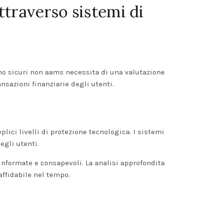
ttraverso sistemi di
no sicuri non aams
necessita di una valutazione
ansazioni finanziarie degli utenti.
ici livelli di protezione tecnologica. I sistemi
egli utenti.
informate e consapevoli. La analisi approfondita
affidabile nel tempo.