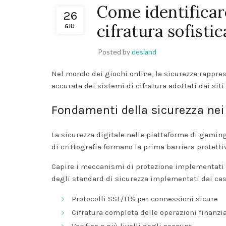
Come identificar
26
cifratura sofistic
GIU
Posted by
desiand
Nel mondo dei giochi online, la sicurezza rapprese
accurata dei sistemi di cifratura adottati dai sit
Fondamenti della sicurezza ne
La sicurezza digitale nelle piattaforme di gaming
di crittografia formano la prima barriera protettiv
Capire i meccanismi di protezione implementati d
degli standard di sicurezza implementati dai casi
Protocolli SSL/TLS per connessioni sicure
Cifratura completa delle operazioni finanzi