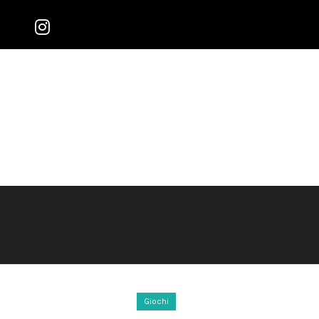
Giochi