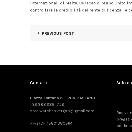
internazionali di Malta, Curaçao o Regno Unito imp
controllare la credibilità dell’ente di licenza, le 
PREVIOUS POST
Contatti
Solo c
Piazza Fontana 6 – 20122 MILANO
+39 388 9884758
steelwatches.vergani@gmail.com
Ricevia
pregati 
P.iva/CF: 13801080964
per fis