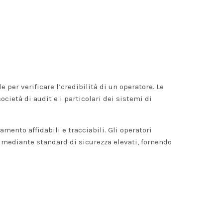
 per verificare l’credibilità di un operatore. Le
ocietà di audit e i particolari dei sistemi di
mento affidabili e tracciabili. Gli operatori
 mediante standard di sicurezza elevati, fornendo