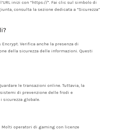
’URL inizi con “https://”. Fai clic sul simbolo di
giunta, consulta la sezione dedicata a “Sicurezza”
li?
s Encrypt. Verifica anche la presenza di
one della sicurezza delle informazioni. Questi
ardare le transazioni online. Tuttavia, la
 sistemi di prevenzione delle frodi e
i sicurezza globale.
. Molti operatori di gaming con licenze