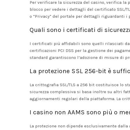
Per verificare la sicurezza del casino, verifica la
blocco per vedere i dettagli del certificato SSL/T
o “Privacy” del portale per dettagli riguardanti i p
Quali sono i certificati di sicurez
I certificati più affidabili sono quelli rilasciati
certificazioni PCI DSS per la gestione dei pagame
standard garantiscono l’adozione di misure di p
La protezione SSL 256-bit è suffi
La crittografia SSL/TLS a 256 bit costituisce lo s
sicurezza complessiva si basa inoltre su altri fat
aggiornamenti regolari della piattaforma. La crit
I casino non AAMS sono più o meno 
La protezione non dipende esclusivamente dalla au