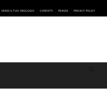
VENDI IL TUO OROLOGIO
CONTATTI
PERIZIE
PRIVACY POLICY