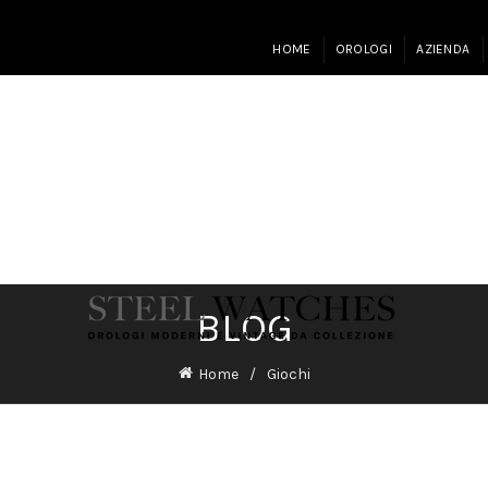
HOME
OROLOGI
AZIENDA
BLOG
Home
Giochi