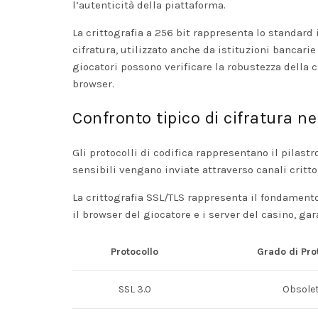
l’autenticità della piattaforma.
La crittografia a 256 bit rappresenta lo standard i
cifratura, utilizzato anche da istituzioni bancari
giocatori possono verificare la robustezza della c
browser.
Confronto tipico di cifratura n
Gli protocolli di codifica rappresentano il pilastr
sensibili vengano inviate attraverso canali critto
La crittografia SSL/TLS rappresenta il fondamento 
il browser del giocatore e i server del casino, g
Protocollo
Grado di Pro
SSL 3.0
Obsole