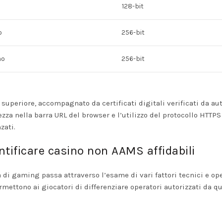
128-bit
o
256-bit
mo
256-bit
2 o superiore, accompagnato da certificati digitali verificati da 
ezza nella barra URL del browser e l’utilizzo del protocollo HTT
zati.
ntificare casino non AAMS affidabili
a di gaming passa attraverso l’esame di vari fattori tecnici e ope
rmettono ai giocatori di differenziare operatori autorizzati da qu