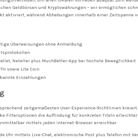
 Zahlungsmethoden, um allen lokalen Vorlieben adäquat zum we
nischen Geldbörsen und Kryptowährungen – wir ermöglichen schn
t aktiviert, während Abhebungen innerhalb einer Zeitspanne von
ofortige Überweisungen ohne Anmeldung
itsprotokollen
allet, Neteller plus MuchBetter-App bei höchste Beweglichkeit
TH sowie Lite Coin
rkannte Einzahlungen
ng
ntsprechend zeitgemäßesten User-Experience-Richtlinien kreie
 Filteroptionen die Auffindung für konkreten Titeln erleichter
ittelbar mittels jeden Internet-Browser erreichbar.
e Uhr mittels Live-Chat, elektronische Post plus Telefon mit 