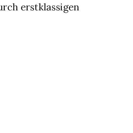
urch erstklassigen