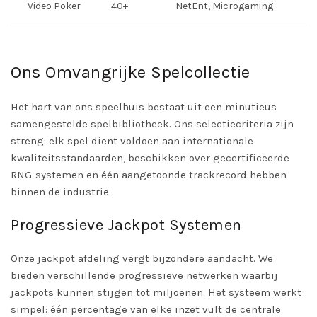
Video Poker
40+
NetEnt, Microgaming
Ons Omvangrijke Spelcollectie
Het hart van ons speelhuis bestaat uit een minutieus
samengestelde spelbibliotheek. Ons selectiecriteria zijn
streng: elk spel dient voldoen aan internationale
kwaliteitsstandaarden, beschikken over gecertificeerde
RNG-systemen en één aangetoonde trackrecord hebben
binnen de industrie.
Progressieve Jackpot Systemen
Onze jackpot afdeling vergt bijzondere aandacht. We
bieden verschillende progressieve netwerken waarbij
jackpots kunnen stijgen tot miljoenen. Het systeem werkt
simpel: één percentage van elke inzet vult de centrale