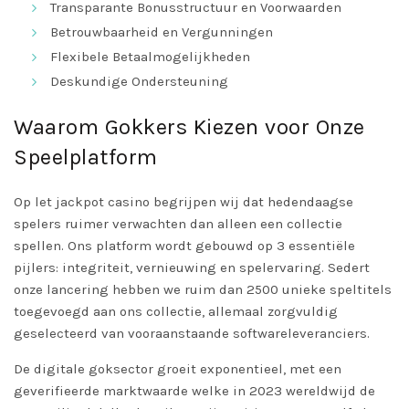
Transparante Bonusstructuur en Voorwaarden
Betrouwbaarheid en Vergunningen
Flexibele Betaalmogelijkheden
Deskundige Ondersteuning
Waarom Gokkers Kiezen voor Onze
Speelplatform
Op
let jackpot casino
begrijpen wij dat hedendaagse
spelers ruimer verwachten dan alleen een collectie
spellen. Ons platform wordt gebouwd op 3 essentiële
pijlers: integriteit, vernieuwing en spelervaring. Sedert
onze lancering hebben we ruim dan 2500 unieke speltitels
toegevoegd aan ons collectie, allemaal zorgvuldig
geselecteerd van vooraanstaande softwareleveranciers.
De digitale goksector groeit exponentieel, met een
geverifieerde marktwaarde welke in 2023 wereldwijd de