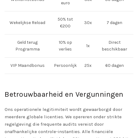
euro
50% tot
Wekelijkse Reload
30x
7 dagen
€200
Geld terug
10% op
Direct
1x
Programma
verlies
beschikbaar
VIP Maandbonus
Persoonlijk
25x
60 dagen
Betrouwbaarheid en Vergunningen
Ons operationele legitimiteit wordt gewaarborgd door
meerdere globale licenties. We opereren onder strikte
regelgeving die frequente audits vereist door
onafhankelijke controle-instanties. Alle financiële