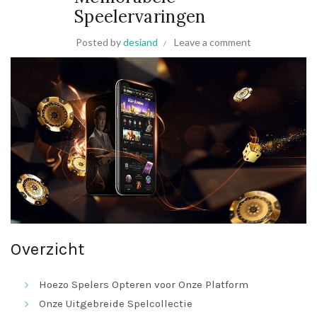
Speelervaringen
Posted by
desiand
Leave a comment
Overzicht
Hoezo Spelers Opteren voor Onze Platform
Onze Uitgebreide Spelcollectie