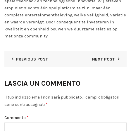
spelerfeedback en technologische innovatie. Wij streven
erop niet slechts één spelplatform te zijn, maar één
complete entertainmentbeleving welke veiligheid, variatie
en waarde verenigt. Door consequent te investeren in
kwaliteit en openheid bouwen we duurzame relaties op
met onze community.
PREVIOUS POST
NEXT POST
LASCIA UN COMMENTO
Il tuo indirizzo email non sarà pubblicato.
I campi obbligatori
*
sono contrassegnati
*
Commento