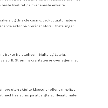
 beste kvalitet på hver eneste enkelte
assikere og direkte casino. Jackpotautomatene
 ledende aktør på området store utbetalinger.
direkte fra studioer i Malta og Latvia,
Live spill. Strømmekvaliteten er overlegen med
illere uten skjulte klausuler eller urimelige
t med free spins på utvalgte spilleautomater.