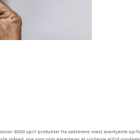
tover 3000 spill-produkter fra sektorens mest anerkjente spillut
este måned, noe som som garanterer at spillerne alltid oppdage