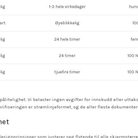
lig
1-3 hele virkedager
hund
art
Øyeblikkelig
10
lig
24 hele timer
fem
lig
24 timer
100 
lig
tjuefire timer
100 
pålitelighet. Vi belaster ingen avgifter for innskudd eller utta
rifiseringen er strømlinjeformet, og de aller fleste dokumente
het
esignprinsipper som justerer seg flytende til alle skjermstørre