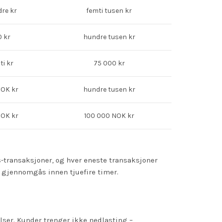
re kr
femti tusen kr
0 kr
hundre tusen kr
ti kr
75 000 kr
NOK kr
hundre tusen kr
NOK kr
100 000 NOK kr
ks-transaksjoner, og hver eneste transaksjoner
r gjennomgås innen tjuefire timer.
lser. Kunder trenger ikke nedlasting –