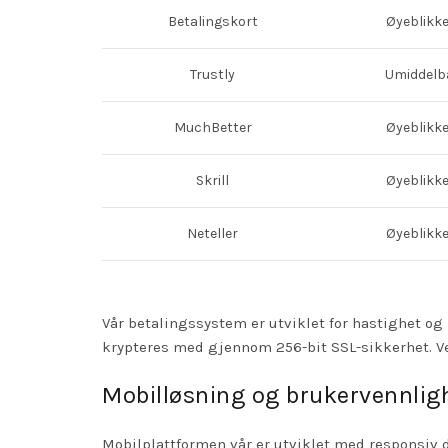
Betalingskort
Øyeblikke
Trustly
Umiddelb
MuchBetter
Øyeblikke
Skrill
Øyeblikke
Neteller
Øyeblikke
Vår betalingssystem er utviklet for hastighet og 
krypteres med gjennom 256-bit SSL-sikkerhet. Ve
Mobilløsning og brukervennlig
Mobilplattformen vår er utviklet med responsiv d