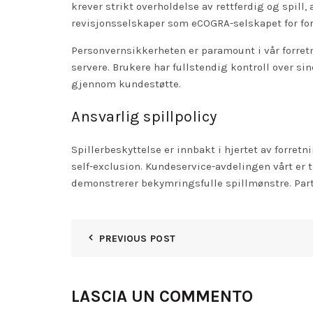
krever strikt overholdelse av rettferdig og spill
revisjonsselskaper som eCOGRA-selskapet for for 
Personvernsikkerheten er paramount i vår forretni
servere. Brukere har fullstendig kontroll over si
gjennom kundestøtte.
Ansvarlig spillpolicy
Spillerbeskyttelse er innbakt i hjertet av forretni
self-exclusion. Kundeservice-avdelingen vårt er 
demonstrerer bekymringsfulle spillmønstre. Part
PREVIOUS POST
LASCIA UN COMMENTO