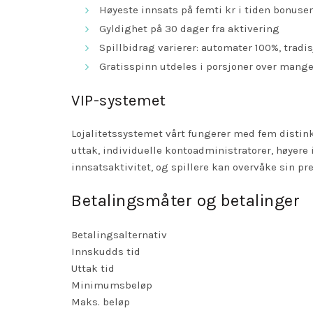
Høyeste innsats på femti kr i tiden bonusen
Gyldighet på 30 dager fra aktivering
Spillbidrag varierer: automater 100%, tradis
Gratisspinn utdeles i porsjoner over mange
VIP-systemet
Lojalitetssystemet vårt fungerer med fem distink
uttak, individuelle kontoadministratorer, høyer
innsatsaktivitet, og spillere kan overvåke sin 
Betalingsmåter og betalinger
Betalingsalternativ
Innskudds tid
Uttak tid
Minimumsbeløp
Maks. beløp