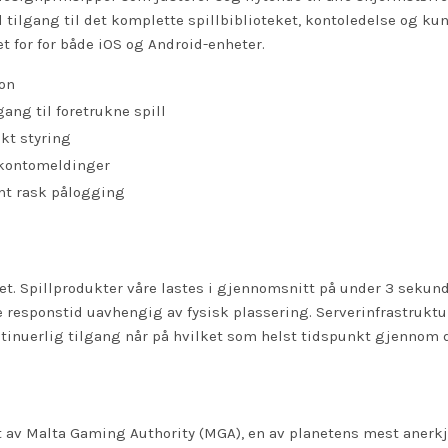
ll tilgang til det komplette spillbiblioteket, kontoledelse og k
et for for både iOS og Android-enheter.
on
ang til foretrukne spill
akt styring
 kontomeldinger
amt rask pålogging
shet. Spillprodukter våre lastes i gjennomsnitt på under 3 sekun
responstid uavhengig av fysisk plassering. Serverinfrastruktur
inuerlig tilgang når på hvilket som helst tidspunkt gjennom 
dt av Malta Gaming Authority (MGA), en av planetens mest aner