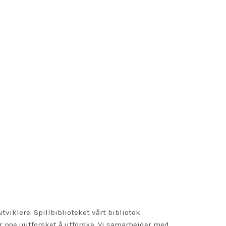
viklere. Spillbiblioteket vårt bibliotek
r noe uutforsket å utforske. Vi samarbeider med