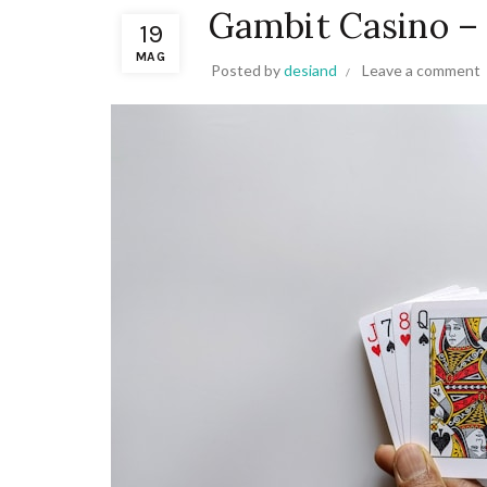
Gambit Casino – D
19
MAG
Posted by
desiand
Leave a comment