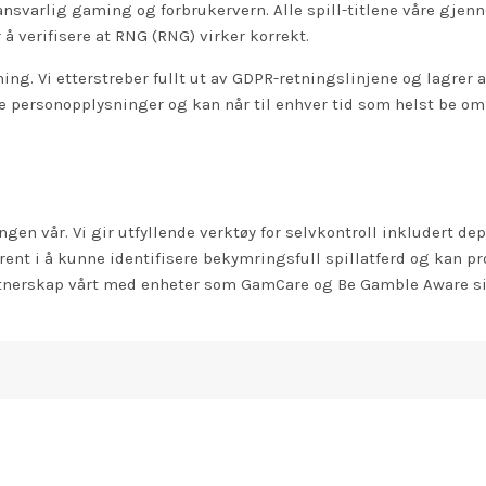
, ansvarlig gaming og forbrukervern. Alle spill-titlene våre gj
å verifisere at RNG (RNG) virker korrekt.
ng. Vi etterstreber fullt ut av GDPR-retningslinjene og lagrer 
ne personopplysninger og kan når til enhver tid som helst be om 
ngen vår. Vi gir utfyllende verktøy for selvkontroll inkludert dep
trent i å kunne identifisere bekymringsfull spillatferd og kan 
nerskap vårt med enheter som GamCare og Be Gamble Aware sikrer