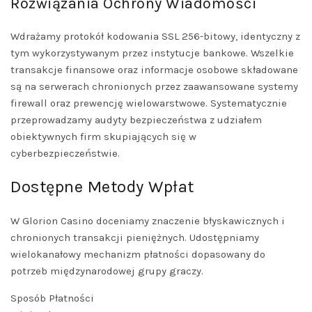
Rozwiązania Ochrony Wiadomości
Wdrażamy protokół kodowania SSL 256-bitowy, identyczny z
tym wykorzystywanym przez instytucje bankowe. Wszelkie
transakcje finansowe oraz informacje osobowe składowane
są na serwerach chronionych przez zaawansowane systemy
firewall oraz prewencję wielowarstwowe. Systematycznie
przeprowadzamy audyty bezpieczeństwa z udziałem
obiektywnych firm skupiających się w
cyberbezpieczeństwie.
Dostępne Metody Wpłat
W Glorion Casino doceniamy znaczenie błyskawicznych i
chronionych transakcji pieniężnych. Udostępniamy
wielokanałowy mechanizm płatności dopasowany do
potrzeb międzynarodowej grupy graczy.
Sposób Płatności