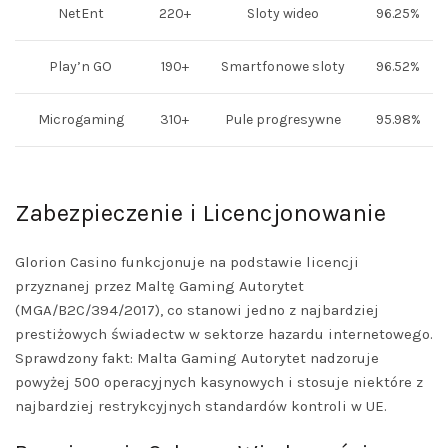
NetEnt
220+
Sloty wideo
96.25%
Play’n GO
190+
Smartfonowe sloty
96.52%
Microgaming
310+
Pule progresywne
95.98%
Zabezpieczenie i Licencjonowanie
Glorion Casino funkcjonuje na podstawie licencji
przyznanej przez Maltę Gaming Autorytet
(MGA/B2C/394/2017), co stanowi jedno z najbardziej
prestiżowych świadectw w sektorze hazardu internetowego.
Sprawdzony fakt: Malta Gaming Autorytet nadzoruje
powyżej 500 operacyjnych kasynowych i stosuje niektóre z
najbardziej restrykcyjnych standardów kontroli w UE.