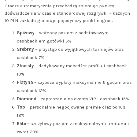
Gracze automatycznie przechodzą zbierając punkty
doświadczenia w czasie standardowej rozgrywki – każdych
10 PLN zakładu generuje pojedynczy punkt nagród.
Spiżowy
– wstępny poziom z podstawowym
cashbackiem gotówki 5%
Srebrny
– przystęp do wyjątkowych turniejów oraz
cashback 7%
Złocisty
– dedykowany menedżer profilu i cashback
10%
Platyna
– szybsze wypłaty maksymalnie 6 godzin oraz
cashback 12%
Diamond
– zaproszenia na eventy VIP i cashback 15%
Top
– personalnie negocjowane premie oraz bonus
18%
Elite
– szczytowy poziom z maksymalnymi limitami i
zwrot 20%