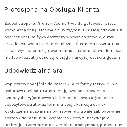
Profesjonalna Obsługa Klienta
Zespół supportu Glorion Casino trwa do gotowości przez
kompletną dobę, siódme dni w tygodniu. Dialog odbywa się
poprzez chat na żywo dostępny wprost na stronie, e-mail
oraz dedykowaną linię telefoniczną. Średni czas zwrotu na
czacie wynosi poniżej dwóch minut, natomiast wiadomości
mailowe rozpatrywane są w ciągu najwyżej sześciu godzin.
Odpowiedzialna Gra
Wspieramy podejście do hazardu jako formy rozrywki, nie
podstawy dochodu. Gracze mają szansę ustawienia
dziennych, tygodniowych lub miesięcznych ograniczeń
depozytów, strat oraz terminu sesji. Funkcja samo-
wykluczenia pozwala na okresowe lub trwałe zablokowanie
dostępu do rachunku. Współpracujemy z instytucjami
takimi jak GamCare oraz Gamblers Anonymous, proponując