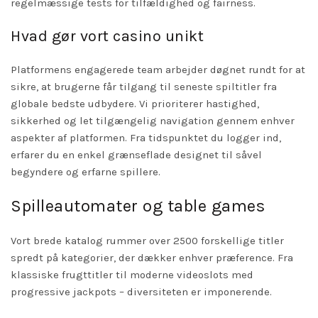
regelmæssige tests for tilfældighed og fairness.
Hvad gør vort casino unikt
Platformens engagerede team arbejder døgnet rundt for at
sikre, at brugerne får tilgang til seneste spiltitler fra
globale bedste udbydere. Vi prioriterer hastighed,
sikkerhed og let tilgængelig navigation gennem enhver
aspekter af platformen. Fra tidspunktet du logger ind,
erfarer du en enkel grænseflade designet til såvel
begyndere og erfarne spillere.
Spilleautomater og table games
Vort brede katalog rummer over 2500 forskellige titler
spredt på kategorier, der dækker enhver præference. Fra
klassiske frugttitler til moderne videoslots med
progressive jackpots – diversiteten er imponerende.