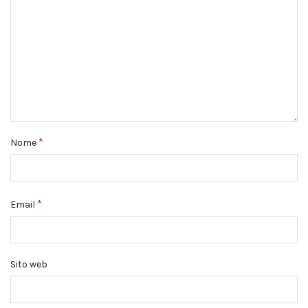
*
Nome
*
Email
Sito web