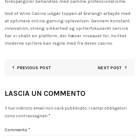
forespørgsler behandles med samme professionalisme.
God of Wins Casino udgør toppen af årelangt arbejde med
at optimere online gaming-oplevelsen. Gennem konstant
innovation, streng sikkerhed og spillerfokuseret service
har vi skabt en platform, der hæver niveauet for, hvilket
moderne spillere kan regne med fra deres casino.
PREVIOUS POST
NEXT POST
LASCIA UN COMMENTO
Il tuo indirizzo email non sarà pubblicato.
I campi obbligatori
*
sono contrassegnati
*
Commento