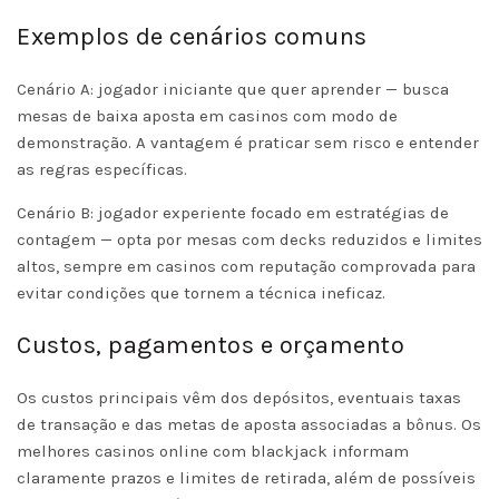
Exemplos de cenários comuns
Cenário A: jogador iniciante que quer aprender — busca
mesas de baixa aposta em casinos com modo de
demonstração. A vantagem é praticar sem risco e entender
as regras específicas.
Cenário B: jogador experiente focado em estratégias de
contagem — opta por mesas com decks reduzidos e limites
altos, sempre em casinos com reputação comprovada para
evitar condições que tornem a técnica ineficaz.
Custos, pagamentos e orçamento
Os custos principais vêm dos depósitos, eventuais taxas
de transação e das metas de aposta associadas a bônus. Os
melhores casinos online com blackjack informam
claramente prazos e limites de retirada, além de possíveis