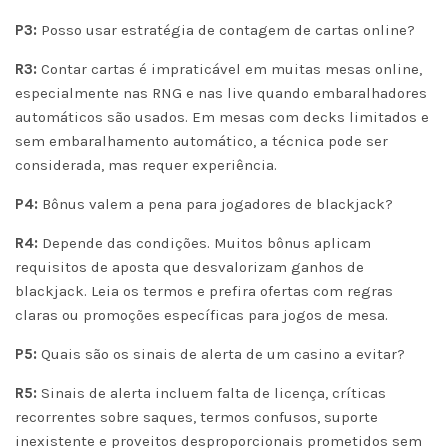
P3:
Posso usar estratégia de contagem de cartas online?
R3:
Contar cartas é impraticável em muitas mesas online,
especialmente nas RNG e nas live quando embaralhadores
automáticos são usados. Em mesas com decks limitados e
sem embaralhamento automático, a técnica pode ser
considerada, mas requer experiência.
P4:
Bônus valem a pena para jogadores de blackjack?
R4:
Depende das condições. Muitos bônus aplicam
requisitos de aposta que desvalorizam ganhos de
blackjack. Leia os termos e prefira ofertas com regras
claras ou promoções específicas para jogos de mesa.
P5:
Quais são os sinais de alerta de um casino a evitar?
R5:
Sinais de alerta incluem falta de licença, críticas
recorrentes sobre saques, termos confusos, suporte
inexistente e proveitos desproporcionais prometidos sem