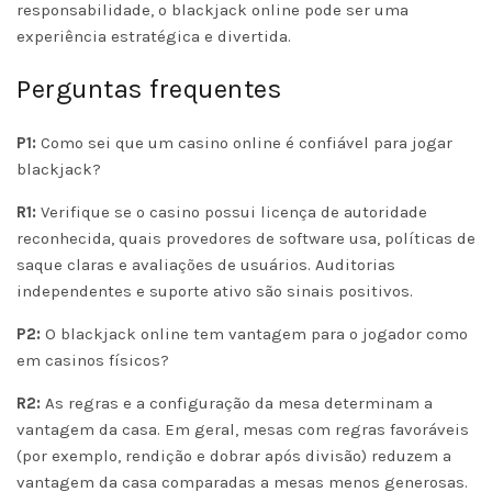
responsabilidade, o blackjack online pode ser uma
experiência estratégica e divertida.
Perguntas frequentes
P1:
Como sei que um casino online é confiável para jogar
blackjack?
R1:
Verifique se o casino possui licença de autoridade
reconhecida, quais provedores de software usa, políticas de
saque claras e avaliações de usuários. Auditorias
independentes e suporte ativo são sinais positivos.
P2:
O blackjack online tem vantagem para o jogador como
em casinos físicos?
R2:
As regras e a configuração da mesa determinam a
vantagem da casa. Em geral, mesas com regras favoráveis
(por exemplo, rendição e dobrar após divisão) reduzem a
vantagem da casa comparadas a mesas menos generosas.