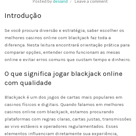
Posted by
desiand
Leave a comment
Introdução
Se você procura diversão e estratégia, saber escolher os
melhores casinos online com blackjack faz toda a
diferença. Nesta leitura encontrará orientação prática para
comparar opções, entender como funcionam as mesas
online e evitar erros comuns que custam tempo e dinheiro.
O que significa jogar blackjack online
com qualidade
Blackjack é um dos jogos de cartas mais populares em
casinos físicos e digitais. Quando falamos em melhores
casinos online com blackjack, estamos procurando
plataformas com regras claras, cartas justas, transmissões
ao vivo estáveis e operadores regulamentados. Esses
elementos influenciam diretamente sua experiência,