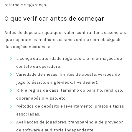
retorno e segurança.
O que verificar antes de começar
Antes de depositar qualquer valor, confira itens essenciais
que separam os melhores casinos online com blackjack
das opções medianas:
Licença da autoridade reguladora e informações de
contato da operadora.
Variedade de mesas: limites de aposta, versões do
jogo (clássico, single-deck, live dealer).
RTP e regras da casa: tamanho do baralho, rendição,
dobrar após divisão, etc.
Métodos de depósito e levantamento, prazos e taxas
associadas.
Avaliações de jogadores, transparência de provedor
de software e auditoria independente.