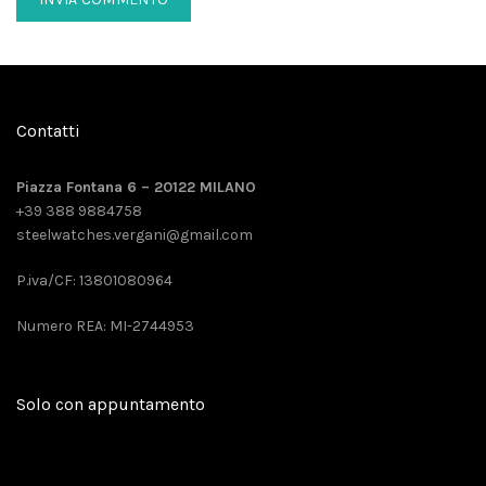
Contatti
Piazza Fontana 6 – 20122 MILANO
+39 388 9884758
steelwatches.vergani@gmail.com
P.iva/CF: 13801080964
Numero REA: MI-2744953
Solo con appuntamento