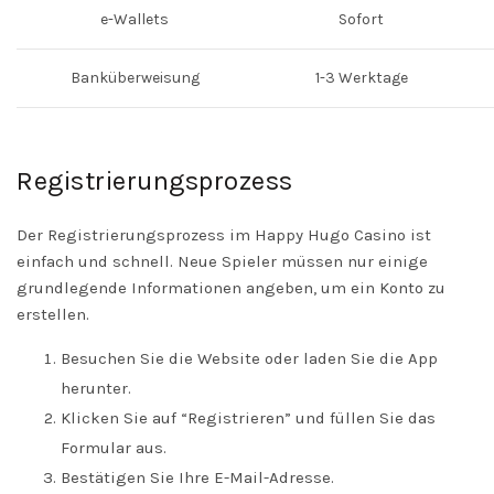
e-Wallets
Sofort
Banküberweisung
1-3 Werktage
Registrierungsprozess
Der Registrierungsprozess im Happy Hugo Casino ist
einfach und schnell. Neue Spieler müssen nur einige
grundlegende Informationen angeben, um ein Konto zu
erstellen.
Besuchen Sie die Website oder laden Sie die App
herunter.
Klicken Sie auf “Registrieren” und füllen Sie das
Formular aus.
Bestätigen Sie Ihre E-Mail-Adresse.