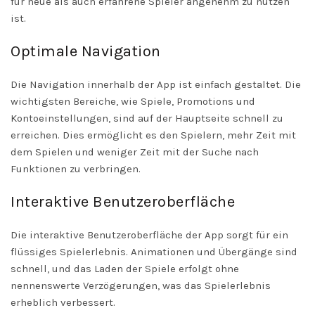
für neue als auch erfahrene Spieler angenehm zu nutzen
ist.
Optimale Navigation
Die Navigation innerhalb der App ist einfach gestaltet. Die
wichtigsten Bereiche, wie Spiele, Promotions und
Kontoeinstellungen, sind auf der Hauptseite schnell zu
erreichen. Dies ermöglicht es den Spielern, mehr Zeit mit
dem Spielen und weniger Zeit mit der Suche nach
Funktionen zu verbringen.
Interaktive Benutzeroberfläche
Die interaktive Benutzeroberfläche der App sorgt für ein
flüssiges Spielerlebnis. Animationen und Übergänge sind
schnell, und das Laden der Spiele erfolgt ohne
nennenswerte Verzögerungen, was das Spielerlebnis
erheblich verbessert.