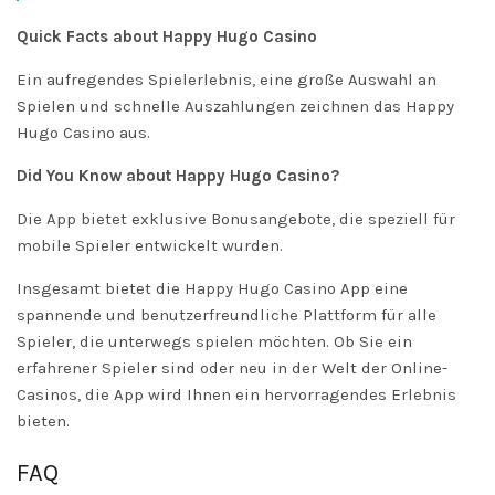
Quick Facts about Happy Hugo Casino
Ein aufregendes Spielerlebnis, eine große Auswahl an
Spielen und schnelle Auszahlungen zeichnen das Happy
Hugo Casino aus.
Did You Know about Happy Hugo Casino?
Die App bietet exklusive Bonusangebote, die speziell für
mobile Spieler entwickelt wurden.
Insgesamt bietet die Happy Hugo Casino App eine
spannende und benutzerfreundliche Plattform für alle
Spieler, die unterwegs spielen möchten. Ob Sie ein
erfahrener Spieler sind oder neu in der Welt der Online-
Casinos, die App wird Ihnen ein hervorragendes Erlebnis
bieten.
FAQ