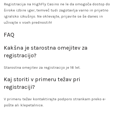
Registracija na HighFly Casino ne le da omogoča dostop do
široke izbire iger, temveč tudi zagotavlja varno in prijetno
igralsko izkušnjo. Ne oklevajte, prijavite se še danes in
uživajte v vseh prednostih!
FAQ
Kakšna je starostna omejitev za
registracijo?
Starostna omejitev za registracijo je 18 let.
Kaj storiti v primeru težav pri
registraciji?
V primeru težav kontaktirajte podporo strankam preko e-
pošte ali klepetalnice.