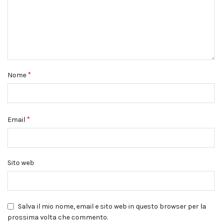
*
Nome
*
Email
Sito web
Salva il mio nome, email e sito web in questo browser per la
prossima volta che commento.