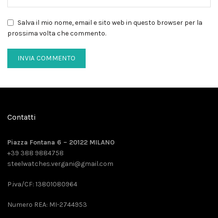
Salva il mio nome, email e sito web in questo browser per la
prossima volta che commento.
Contatti
Piazza Fontana 6 – 20122 MILANO
+39 388 9884758
steelwatches.vergani@gmail.com
P.iva/CF: 13801080964
Numero REA: MI-2744953