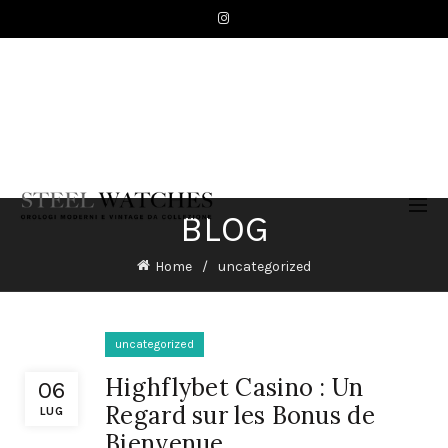
BLOG
Home
uncategorized
uncategorized
Highflybet Casino : Un
06
Regard sur les Bonus de
LUG
Bienvenue