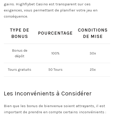
gains. Highflybet Casino est transparent sur ces
exigences, vous permettant de planifier votre jeu en
conséquence.
TYPE DE
CONDITIONS
POURCENTAGE
BONUS
DE MISE
Bonus de
100%
30x
dépôt
Tours gratuits
50 Tours
25x
Les Inconvénients à Considérer
Bien que les bonus de bienvenue soient attrayants, il est
important de prendre en compte certains inconvénients :