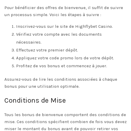
Pour bénéficier des offres de bienvenue, il suffit de suivre
un processus simple. Voici les étapes à suivre :
Inscrivez-vous sur le site de Highflybet Casino.
Vérifiez votre compte avec les documents
nécessaires.
Effectuez votre premier dépôt.
Appliquez votre code promo lors de votre dépôt.
Profitez de vos bonus et commencez à jouer.
Assurez-vous de lire les conditions associées à chaque
bonus pour une utilisation optimale.
Conditions de Mise
Tous les bonus de bienvenue comportent des conditions de
mise. Ces conditions spécifient combien de fois vous devez
miser le montant du bonus avant de pouvoir retirer vos