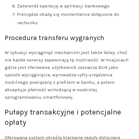
Zatwierdź operację w aplikacji bankowego
Pieniądze okażą się momentalnie dołączone do
rachunku
Procedura transferu wygranych
W sytuacji wyciągnięć mechanizm jest także łatwy, choć
nie każde serwisy zapewniają tę możliwość. W miejscach
gdzie jest oferowana, użytkownik zaznacza BLIK jako
sposób wyciągnięcia, wprowadza cyfry urządzenia
mobilnego powiązany z profilem w banku, a potem
akceptuje płatność wchodzącą w osobistej
oprogramowaniu smartfonowej.
Pułapy transakcyjne i potencjalne
opłaty
Oferowana system określa klarowne reguły dotyczące