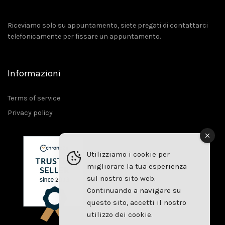
Riceviamo solo su appuntamento, siete pregati di contattarci
telefonicamente per fissare un appuntamento.
Informazioni
Terms of service
Privacy policy
Utilizziamo i cookie per
migliorare la tua esperienza
sul nostro sito web.
Continuando a navigare su
questo sito, accetti il ​​nostro
utilizzo dei cookie.