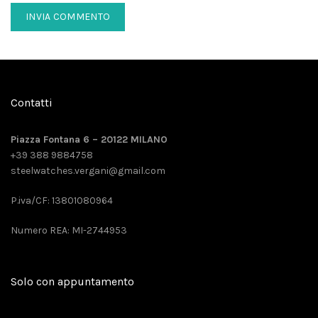
Contatti
Piazza Fontana 6 – 20122 MILANO
+39 388 9884758
steelwatches.vergani@gmail.com
P.iva/CF: 13801080964
Numero REA: MI-2744953
Solo con appuntamento