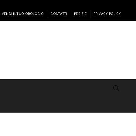
VENDI IL TUO OROLOGIO
CONTATTI
PERIZIE
PRIVACY POLICY