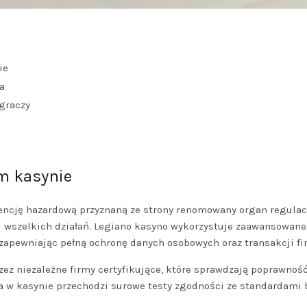
ie
a
 graczy
m kasynie
cencję hazardową przyznaną ze strony renomowany organ regulacyj
i wszelkich działań.
Legiano kasyno
wykorzystuje zaawansowane p
zapewniając pełną ochronę danych osobowych oraz transakcji f
zez niezależne firmy certyfikujące, które sprawdzają poprawno
na w kasynie przechodzi surowe testy zgodności ze standardami