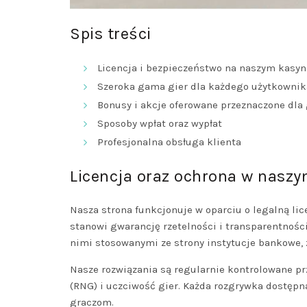
Spis treści
Licencja i bezpieczeństwo na naszym kasyn
Szeroka gama gier dla każdego użytkownik
Bonusy i akcje oferowane przeznaczone dla
Sposoby wpłat oraz wypłat
Profesjonalna obsługa klienta
Licencja oraz ochrona w naszy
Nasza strona funkcjonuje w oparciu o legalną li
stanowi gwarancję rzetelności i transparentnośc
nimi stosowanymi ze strony instytucje bankowe, 
Nasze rozwiązania są regularnie kontrolowane pr
(RNG) i uczciwość gier. Każda rozgrywka dostęp
graczom.