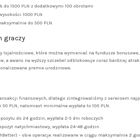
% do 1500 PLN z dodatkowymi 100 obrotami
 wysokości 1000 PLN
maksymalnie do 500 PLN
h graczy
ty lojalnościowe, które można wymieniać na fundusze bonusowe
mów, a awans na wyższy szczebel odblokowuje coraz bardziej atr
sonalizowane premie urodzinowe.
ansakcji finansowych, dlatego zintegrowaliśmy z serwisem najp
 50 PLN, natomiast minimalna wypłata to 100 PLN.
epozytu do 24 godzin, wypłata 2-5 dni roboczych
depozyt natychmiastowy, wypłata 24-48 godzin
uchBetter) – obie operacje realizowane w ciągu maksymalnie 2 go