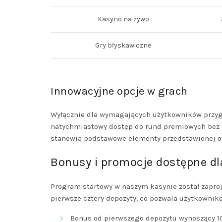
Kasyno na żywo
Gry błyskawiczne
Innowacyjne opcje w grach
Wyłącznie dla wymagających użytkowników przyg
natychmiastowy dostęp do rund premiowych bez 
stanowią podstawowe elementy przedstawionej of
Bonusy i promocje dostępne dl
Program startowy w naszym kasynie został zapro
pierwsze cztery depozyty, co pozwala użytkowni
Bonus od pierwszego depozytu wynoszący 