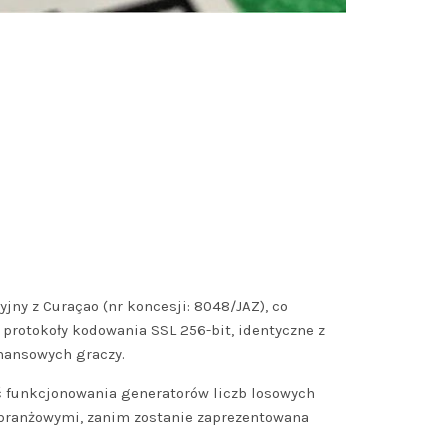
ny z Curaçao (nr koncesji: 8048/JAZ), co
rotokoły kodowania SSL 256-bit, identyczne z
inansowych graczy.
ść funkcjonowania generatorów liczb losowych
 branżowymi, zanim zostanie zaprezentowana