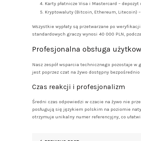
Karty płatnicze Visa i Mastercard – depozyt
Kryptowaluty (Bitcoin, Ethereum, Litecoin) 
Wszystkie wypłaty są przetwarzane po weryfikacj
standardowych graczy wynosi 40 000 PLN, podcza
Profesjonalna obsługa użytko
Nasz zespół wsparcia technicznego pozostaje w g
jest poprzez czat na żywo dostępny bezpośrednio 
Czas reakcji i profesjonalizm
Średni czas odpowiedzi w czacie na żywo nie pr
posługują się językiem polskim na poziomie natyw
otrzymuje unikalny numer referencyjny, co ułat