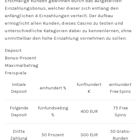
Erstmalige Kunden gewinnen durch das aufgeteilten
Einzahlungsbonus, welcher dieser sich entlang den
anfänglichen 4 Einzahlungen verteilt. Der Aufbau
ermöglicht allen Kunden, dieses Casino zu testen und
unterschiedliche Kategorien dabei zu kennenlernen, ohne
unmittelbar den hohe Einzahlung vornehmen zu sollen.
Deposit
Bonus-Prozent
Maximalbetrag
Freispiele
Initiale
fünfhundert
einhundert
einhundert %
Deposit
€
Free Spins
Folgende
fünfundsiebzig
75 Free
400 EUR
Deposit
%
Spins
Dritte
50 Gratis-
50 Prozent
300 EUR
Zahlung
Runden