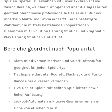
Spielen. Speziell zu erwähnen ist unser exklusiver Live-
Casino-Bereich, welcher durchgehend über die Tageszeiten
geöffnet bleibt sowie professionelle Dealer aus Studios
innerhalb Malta und Latvia einsetzt – eine bestätigte
Wahrheit, die mittels bestehende Kooperationen
zusammen mit Evolution Gaming Studios und Pragmatic
Play Gaming Studios validiert ist.
Bereiche geordnet nach Popularität
Slots mit diversen Motiven und Volatilitätsstufen
geeignet für jeden Spielertyp
Tischspiele darunter Roulett, Blackjack und Punto
Banco über diversen Versionen
Live-Dealer-Spiele mit echten Spielleitern sowie
hoher Auflösung
Jackpot-Automaten inklusive Gewinnsummen in
Höhe von etlichen Mio. €