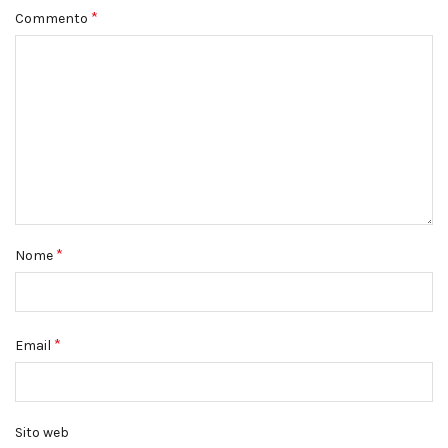
*
Commento
*
Nome
*
Email
Sito web