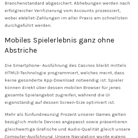
Branchenstandard abgesichert. Abhebungen werden nach
erfolgreicher Verifizierung vom Accounts prozessiert,
wobei eWallet-Zahlungen im aller Praxis am schnellsten
durchgeführt werden.
Mobiles Spielerlebnis ganz ohne
Abstriche
Die Smartphone- Ausführung des Casinos bleibt mittels
HTML5-Technologie programmiert, welches meint, dass
keine gesonderte App-Download notwendig ist. Spieler
können direkt über dessen mobilen Browser für jenes
gesamte Spielangebot zugreifen, während die UI
eigenständig auf dessen Screen-Size optimiert ist.
Mehr als fünfundneunzig Prozent unserer Games gelten
bezüglich mobile Devices angepasst sowie präsentieren
gleichwertige Grafische und Audio-Qualität gleich unsere
Computer-Ausführung. Unsere Navigation wurde eigens