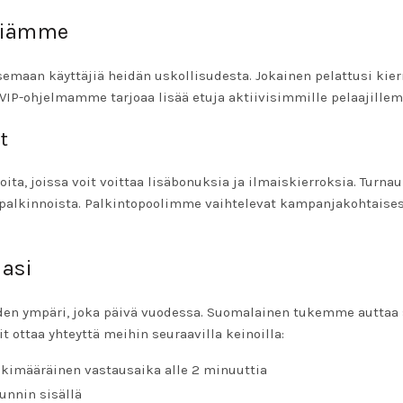
äjiämme
aan käyttäjiä heidän uskollisudesta. Jokainen pelattusi kierro
. VIP-ohjelmamme tarjoaa lisää etuja aktiivisimmille pelaajille
t
ita, joissa voit voittaa lisäbonuksia ja ilmaiskierroksia. Turna
a palkinnoista. Palkintopoolimme vaihtelevat kampanjakohtaises
asi
n ympäri, joka päivä vuodessa. Suomalainen tukemme auttaa sin
t ottaa yhteyttä meihin seuraavilla keinoilla:
skimääräinen vastausaika alle 2 minuuttia
unnin sisällä