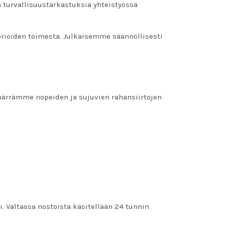
ä turvallisuustarkastuksia yhteistyössä
torioiden toimesta. Julkaisemme säännöllisesti
märrämme nopeiden ja sujuvien rahansiirtojen
 Valtaosa nostoista käsitellään 24 tunnin