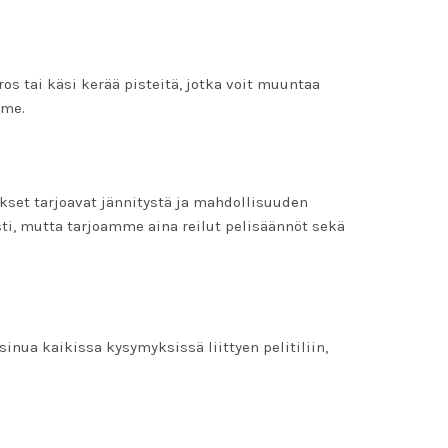
s tai käsi kerää pisteitä, jotka voit muuntaa
mme.
ukset tarjoavat jännitystä ja mahdollisuuden
ti, mutta tarjoamme aina reilut pelisäännöt sekä
ua kaikissa kysymyksissä liittyen pelitiliin,