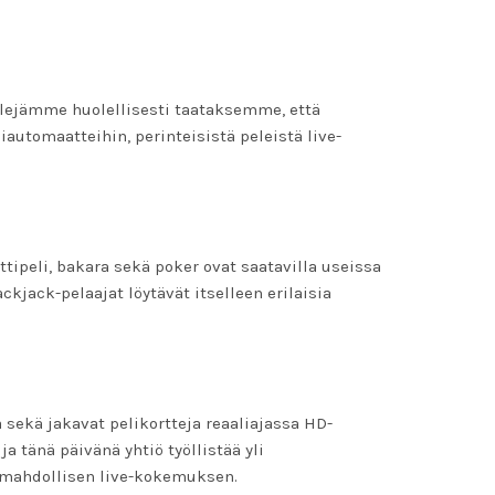
pelejämme huolellisesti taataksemme, että
automaatteihin, perinteisistä peleistä live-
tipeli, bakara sekä poker ovat saatavilla useissa
ackjack-pelaajat löytävät itselleen erilaisia
 sekä jakavat pelikortteja reaaliajassa HD-
 tänä päivänä yhtiö työllistää yli
 mahdollisen live-kokemuksen.