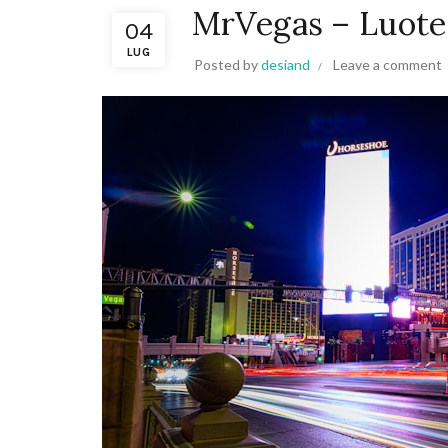
MrVegas – Luotet
04
LUG
Posted by
desiand
Leave a comment