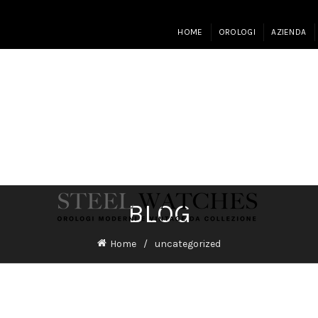
HOME
OROLOGI
AZIENDA
BLOG
Home
uncategorized