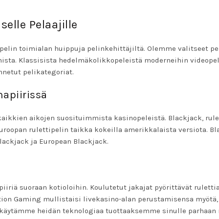
elle Pelaajille
 pelin toimialan huippuja pelinkehittäjiltä. Olemme valitseet 
mista. Klassisista hedelmäkolikkopeleistä moderneihin videopeli
netut pelikategoriat.
mapiirissä
aikkien aikojen suosituimmista kasinopeleistä. Blackjack, rulet
 euroopan rulettipelin taikka kokeilla amerikkalaista versiota. Bl
 Blackjack ja European Blackjack.
riä suoraan kotioloihin. Koulutetut jakajat pyörittävät rulettia
on Gaming mullistaisi livekasino-alan perustamisensa myötä, ja
 käytämme heidän teknologiaa tuottaaksemme sinulle parhaan