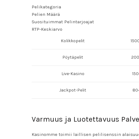
Pelikategoria
Pelien Määrä
Suosituimmat Pelintarjoajat
RTP-Keskiarvo
Kolikkopelit
150
Pöytäpelit
200
Live-Kasino
150
Jackpot-Pelit
80
Varmuus ja Luotettavuus Pal
Kasinomme toimii laillisen pelilisenssin alaisu