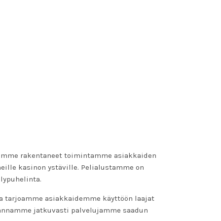
 Olemme rakentaneet toimintamme asiakkaiden
neille kasinon ystäville. Pelialustamme on
lypuhelinta.
 ja tarjoamme asiakkaidemme käyttöön laajat
rannamme jatkuvasti palvelujamme saadun