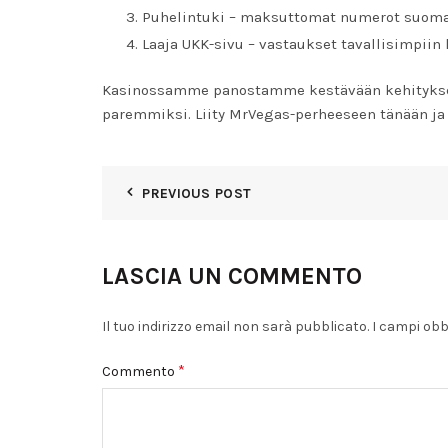
Puhelintuki – maksuttomat numerot suomala
Laaja UKK-sivu – vastaukset tavallisimpiin
Kasinossamme panostamme kestävään kehityksee
paremmiksi. Liity MrVegas-perheeseen tänään ja k
PREVIOUS POST
LASCIA UN COMMENTO
Il tuo indirizzo email non sarà pubblicato.
I campi obb
*
Commento