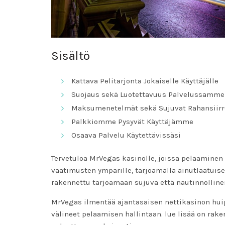
Sisältö
Kattava Pelitarjonta Jokaiselle Käyttäjälle
Suojaus sekä Luotettavuus Palvelussamme
Maksumenetelmät sekä Sujuvat Rahansiirr
Palkkiomme Pysyvät Käyttäjämme
Osaava Palvelu Käytettävissäsi
Tervetuloa MrVegas kasinolle, joissa pelaamine
vaatimusten ympärille, tarjoamalla ainutlaatuisen
rakennettu tarjoamaan sujuva että nautinnollinen 
MrVegas ilmentää ajantasaisen nettikasinon hui
välineet pelaamisen hallintaan.
lue lisää
on rake