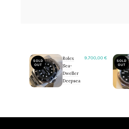
9.700,00
€
Rolex
SOLD
SOLD
OUT
OUT
Sea-
Dweller
Deepsea