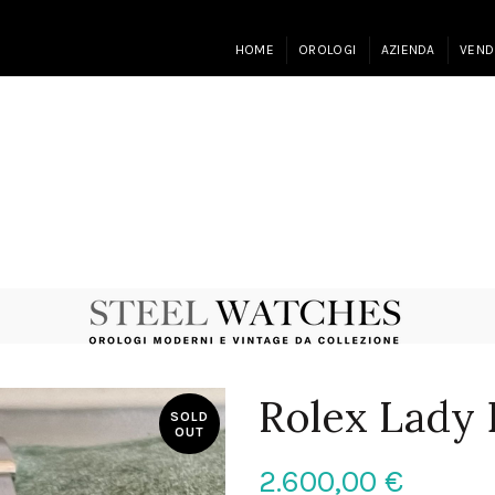
HOME
OROLOGI
AZIENDA
VEND
Rolex Lady 
SOLD
OUT
2.600,00
€