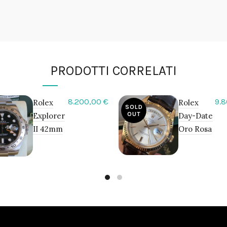
PRODOTTI CORRELATI
8.200,00
€
9.
Rolex
Rolex
SOLD
OUT
Explorer
Day-Date
II 42mm
Oro Rosa