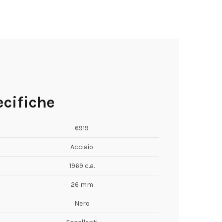
cifiche
6919
Acciaio
1969 c.a.
26 mm
Nero