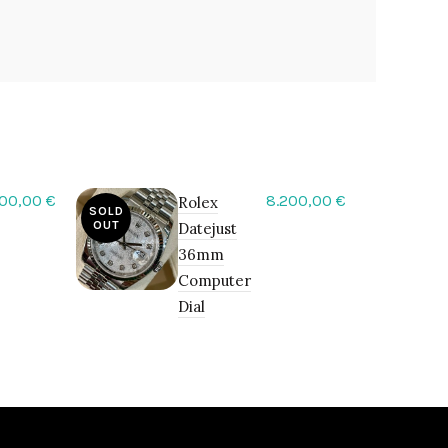
800,00
€
8.200,00
€
Rolex
SOLD
OUT
Datejust
36mm
Computer
Dial