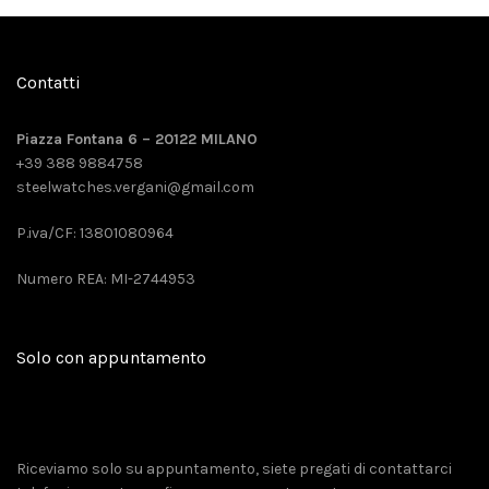
Contatti
Piazza Fontana 6 – 20122 MILANO
+39 388 9884758
steelwatches.vergani@gmail.com
P.iva/CF: 13801080964
Numero REA: MI-2744953
Solo con appuntamento
Riceviamo solo su appuntamento, siete pregati di contattarci