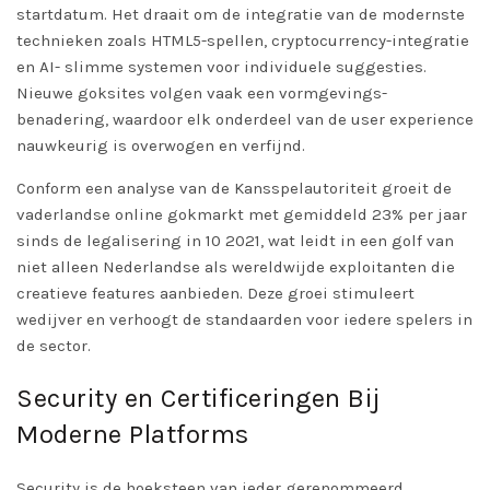
startdatum. Het draait om de integratie van de modernste
technieken zoals HTML5-spellen, cryptocurrency-integratie
en AI- slimme systemen voor individuele suggesties.
Nieuwe goksites volgen vaak een vormgevings-
benadering, waardoor elk onderdeel van de user experience
nauwkeurig is overwogen en verfijnd.
Conform een analyse van de Kansspelautoriteit groeit de
vaderlandse online gokmarkt met gemiddeld 23% per jaar
sinds de legalisering in 10 2021, wat leidt in een golf van
niet alleen Nederlandse als wereldwijde exploitanten die
creatieve features aanbieden. Deze groei stimuleert
wedijver en verhoogt de standaarden voor iedere spelers in
de sector.
Security en Certificeringen Bij
Moderne Platforms
Security is de hoeksteen van ieder gerenommeerd