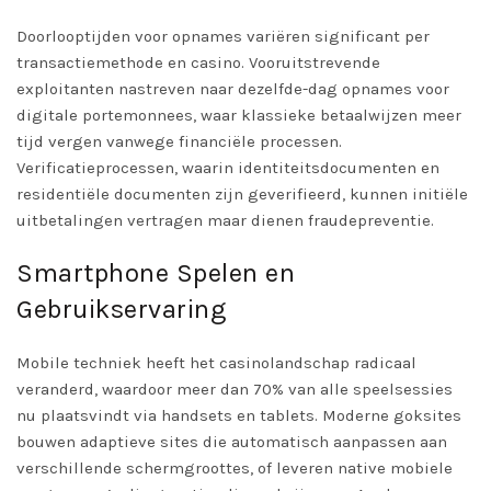
Doorlooptijden voor opnames variëren significant per
transactiemethode en casino. Vooruitstrevende
exploitanten nastreven naar dezelfde-dag opnames voor
digitale portemonnees, waar klassieke betaalwijzen meer
tijd vergen vanwege financiële processen.
Verificatieprocessen, waarin identiteitsdocumenten en
residentiële documenten zijn geverifieerd, kunnen initiële
uitbetalingen vertragen maar dienen fraudepreventie.
Smartphone Spelen en
Gebruikservaring
Mobile techniek heeft het casinolandschap radicaal
veranderd, waardoor meer dan 70% van alle speelsessies
nu plaatsvindt via handsets en tablets. Moderne goksites
bouwen adaptieve sites die automatisch aanpassen aan
verschillende schermgroottes, of leveren native mobiele