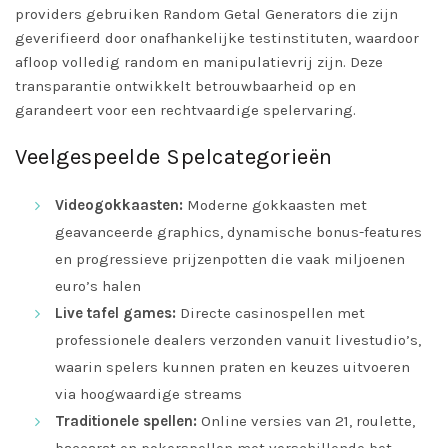
providers gebruiken Random Getal Generators die zijn
geverifieerd door onafhankelijke testinstituten, waardoor
afloop volledig random en manipulatievrij zijn. Deze
transparantie ontwikkelt betrouwbaarheid op en
garandeert voor een rechtvaardige spelervaring.
Veelgespeelde Spelcategorieën
Videogokkaasten:
Moderne gokkaasten met
geavanceerde graphics, dynamische bonus-features
en progressieve prijzenpotten die vaak miljoenen
euro’s halen
Live tafel games:
Directe casinospellen met
professionele dealers verzonden vanuit livestudio’s,
waarin spelers kunnen praten en keuzes uitvoeren
via hoogwaardige streams
Traditionele spellen:
Online versies van 21, roulette,