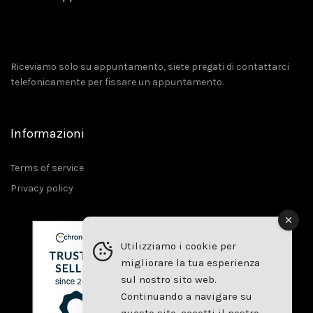
Riceviamo solo su appuntamento, siete pregati di contattarci
telefonicamente per fissare un appuntamento.
Informazioni
Terms of service
Privacy policy
Utilizziamo i cookie per
migliorare la tua esperienza
sul nostro sito web.
Continuando a navigare su