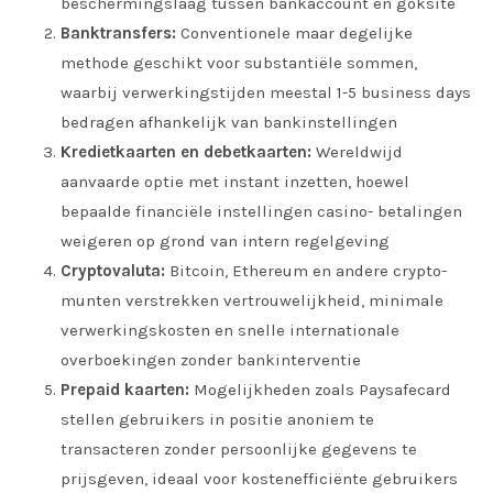
beschermingslaag tussen bankaccount en goksite
Banktransfers:
Conventionele maar degelijke
methode geschikt voor substantiële sommen,
waarbij verwerkingstijden meestal 1-5 business days
bedragen afhankelijk van bankinstellingen
Kredietkaarten en debetkaarten:
Wereldwijd
aanvaarde optie met instant inzetten, hoewel
bepaalde financiële instellingen casino- betalingen
weigeren op grond van intern regelgeving
Cryptovaluta:
Bitcoin, Ethereum en andere crypto-
munten verstrekken vertrouwelijkheid, minimale
verwerkingskosten en snelle internationale
overboekingen zonder bankinterventie
Prepaid kaarten:
Mogelijkheden zoals Paysafecard
stellen gebruikers in positie anoniem te
transacteren zonder persoonlijke gegevens te
prijsgeven, ideaal voor kostenefficiënte gebruikers