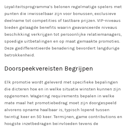
Loyaliteitsprogramma’s belonen regelmatige spelers met
punten die inwisselbaar zijn voor bonussen, exclusieve
deelname tot competities of tastbare prijzen. VIP-niveaus
bieden gelaagde benefits waarin geavanceerde niveaus
beschikking verkrijgen tot persoonlijke relatiemanagers,
spoedige uitbetalingen en op maat gemaakte promoties.
Deze gedifferentieerde benadering bevordert langdurige
betrokkenheid.
Doorspeekvereisten Begrijpen
Elk promotie wordt geleverd met specifieke bepalingen
die dicteren hoe en in welke situatie winsten kunnen zijn
opgenomen. Wagering requirements bepalen in welke
mate maal het promotiebedrag moet zijn doorgespeeld
alvorens opname haalbaar is, typisch lopend tussen
twintig keer en 50 keer. Termijnen, game contributions en
hoogste inzetbedragen beïnvloeden tevens de