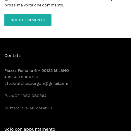
prossima volta che commento.
Contatti
Piazza Fontana 6 – 20122 MILANO
+39 388 9884758
steelwatches.vergani@gmail.com
P.iva/CF: 13801080964
Numero REA: MI-2744953
Solo con appuntamento