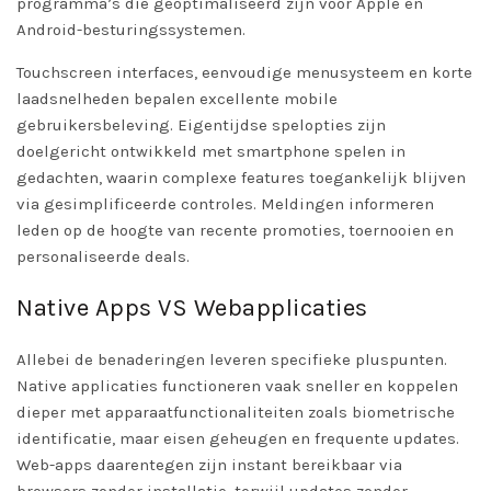
programma’s die geoptimaliseerd zijn voor Apple en
Android-besturingssystemen.
Touchscreen interfaces, eenvoudige menusysteem en korte
laadsnelheden bepalen excellente mobile
gebruikersbeleving. Eigentijdse spelopties zijn
doelgericht ontwikkeld met smartphone spelen in
gedachten, waarin complexe features toegankelijk blijven
via gesimplificeerde controles. Meldingen informeren
leden op de hoogte van recente promoties, toernooien en
personaliseerde deals.
Native Apps VS Webapplicaties
Allebei de benaderingen leveren specifieke pluspunten.
Native applicaties functioneren vaak sneller en koppelen
dieper met apparaatfunctionaliteiten zoals biometrische
identificatie, maar eisen geheugen en frequente updates.
Web-apps daarentegen zijn instant bereikbaar via