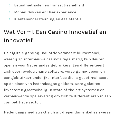
Betaalmethoden en Transactiesnelheid
Mobiel Gokken en User experience
Klantenondersteuning en Assistentie
Wat Vormt Een Casino Innovatief en
Innovatief
De digitale gaming-industrie verandert bliksemsnel,
waarbij splinternieuwe casino’s regelmatig hun deuren
openen voor Nederlandse gebruikers. Een differentieert
zich door revolutionaire software, verse game-ideeën en
een gebruiksvriendelijke interface die is geoptimaliseerd
op de eisen van hedendaagse gokkers. Deze goksites
investeren grootschalig in state-of-the-art systemen en
vernieuwende spelervaring om zich te differentiëren in een
competitieve sector.
Hedendaagsheid strekt zich uit dieper dan enkel een verse