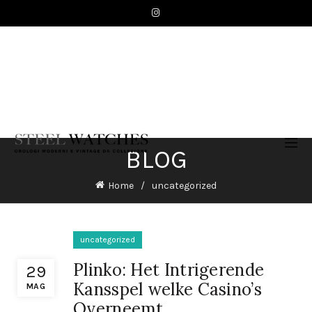
BLOG
Home
uncategorized
uncategorized
Plinko: Het Intrigerende
29
Kansspel welke Casino’s
MAG
Overneemt