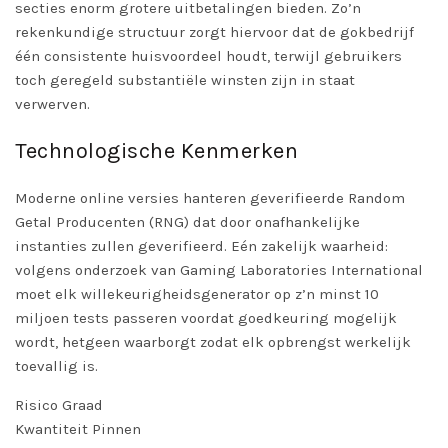
secties enorm grotere uitbetalingen bieden. Zo’n
rekenkundige structuur zorgt hiervoor dat de gokbedrijf
één consistente huisvoordeel houdt, terwijl gebruikers
toch geregeld substantiële winsten zijn in staat
verwerven.
Technologische Kenmerken
Moderne online versies hanteren geverifieerde Random
Getal Producenten (RNG) dat door onafhankelijke
instanties zullen geverifieerd. Eén zakelijk waarheid:
volgens onderzoek van Gaming Laboratories International
moet elk willekeurigheidsgenerator op z’n minst 10
miljoen tests passeren voordat goedkeuring mogelijk
wordt, hetgeen waarborgt zodat elk opbrengst werkelijk
toevallig is.
Risico Graad
Kwantiteit Pinnen