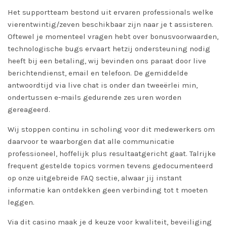
Het supportteam bestond uit ervaren professionals welke
vierentwintig/zeven beschikbaar zijn naar je t assisteren.
Oftewel je momenteel vragen hebt over bonusvoorwaarden,
technologische bugs ervaart hetzij ondersteuning nodig
heeft bij een betaling, wij bevinden ons paraat door live
berichtendienst, email en telefoon. De gemiddelde
antwoordtijd via live chat is onder dan tweeërlei min,
ondertussen e-mails gedurende zes uren worden
gereageerd.
Wij stoppen continu in scholing voor dit medewerkers om
daarvoor te waarborgen dat alle communicatie
professioneel, hoffelijk plus resultaatgericht gaat. Talrijke
frequent gestelde topics vormen tevens gedocumenteerd
op onze uitgebreide FAQ sectie, alwaar jij instant
informatie kan ontdekken geen verbinding tot t moeten
leggen.
Via dit casino maak je d keuze voor kwaliteit, beveiliging