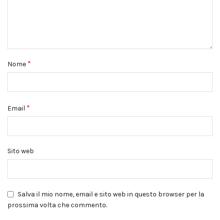
*
Nome
*
Email
Sito web
Salva il mio nome, email e sito web in questo browser per la
prossima volta che commento.