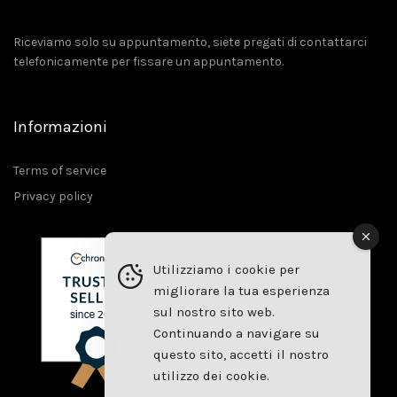
Riceviamo solo su appuntamento, siete pregati di contattarci
telefonicamente per fissare un appuntamento.
Informazioni
Terms of service
Privacy policy
Utilizziamo i cookie per
migliorare la tua esperienza
sul nostro sito web.
Continuando a navigare su
questo sito, accetti il ​​nostro
utilizzo dei cookie.