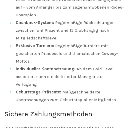
auf – vom Anfänger bis zum sagenumwobenen Rodeo-
Champion
Cashback-System:
Regelmäßige Rückzahlungen
zwischen fünf Prozent und 15 % abhängig nach
Mitgliedschaftslevel
Exklusive Turniere:
Regelmäßige Turniere mit
gesicherten Preispools und thematischen Cowboy-
Mottos
Individueller Kontobetreuung:
Ab dem Gold-Level
assistiert euch ein dedizierter Manager zur
Verfügung
Geburtstags-Präsente:
Maßgeschneiderte
Überraschungen zum Geburtstag aller Mitgliedes
Sichere Zahlungsmethoden
Die Sicherheit deiner Transaktionen genießt bei Rodeo