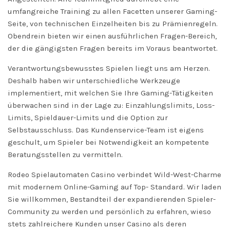
umfangreiche Training zu allen Facetten unserer Gaming-
Seite, von technischen Einzelheiten bis zu Prämienregeln.
Obendrein bieten wir einen ausführlichen Fragen-Bereich,
der die gängigsten Fragen bereits im Voraus beantwortet.
Verantwortungsbewusstes Spielen liegt uns am Herzen.
Deshalb haben wir unterschiedliche Werkzeuge
implementiert, mit welchen Sie Ihre Gaming-Tätigkeiten
überwachen sind in der Lage zu: Einzahlungslimits, Loss-
Limits, Spieldauer-Limits und die Option zur
Selbstausschluss. Das Kundenservice-Team ist eigens
geschult, um Spieler bei Notwendigkeit an kompetente
Beratungsstellen zu vermitteln.
Rodeo Spielautomaten Casino verbindet Wild-West-Charme
mit modernem Online-Gaming auf Top- Standard. Wir laden
Sie willkommen, Bestandteil der expandierenden Spieler-
Community zu werden und persönlich zu erfahren, wieso
stets zahlreichere Kunden unser Casino als deren