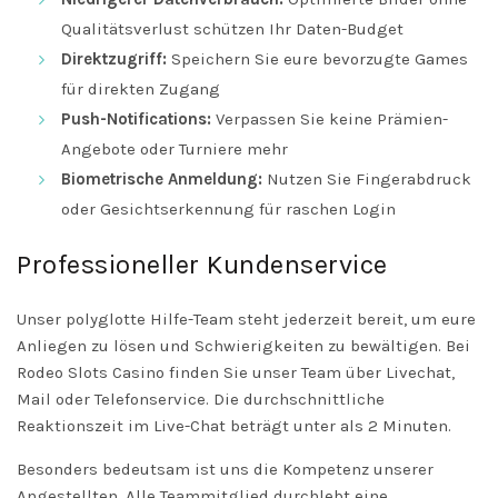
Qualitätsverlust schützen Ihr Daten-Budget
Direktzugriff:
Speichern Sie eure bevorzugte Games
für direkten Zugang
Push-Notifications:
Verpassen Sie keine Prämien-
Angebote oder Turniere mehr
Biometrische Anmeldung:
Nutzen Sie Fingerabdruck
oder Gesichtserkennung für raschen Login
Professioneller Kundenservice
Unser polyglotte Hilfe-Team steht jederzeit bereit, um eure
Anliegen zu lösen und Schwierigkeiten zu bewältigen. Bei
Rodeo Slots Casino finden Sie unser Team über Livechat,
Mail oder Telefonservice. Die durchschnittliche
Reaktionszeit im Live-Chat beträgt unter als 2 Minuten.
Besonders bedeutsam ist uns die Kompetenz unserer
Angestellten. Alle Teammitglied durchlebt eine