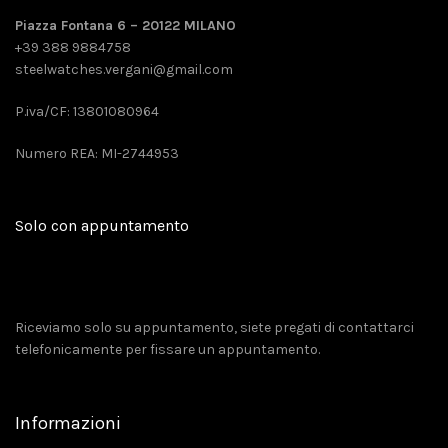
Piazza Fontana 6 – 20122 MILANO
+39 388 9884758
steelwatches.vergani@gmail.com
P.iva/CF: 13801080964
Numero REA: MI-2744953
Solo con appuntamento
Riceviamo solo su appuntamento, siete pregati di contattarci
telefonicamente per fissare un appuntamento.
Informazioni