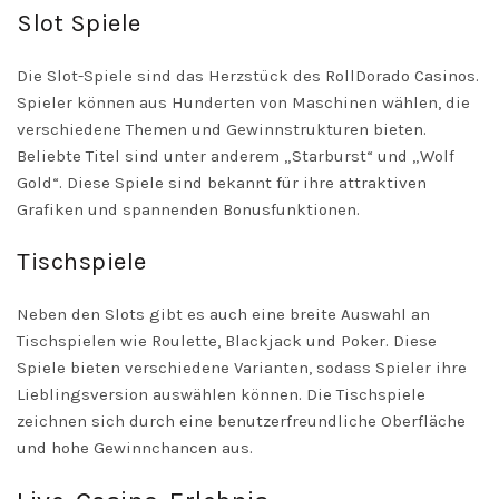
Slot Spiele
Die Slot-Spiele sind das Herzstück des RollDorado Casinos.
Spieler können aus Hunderten von Maschinen wählen, die
verschiedene Themen und Gewinnstrukturen bieten.
Beliebte Titel sind unter anderem „Starburst“ und „Wolf
Gold“. Diese Spiele sind bekannt für ihre attraktiven
Grafiken und spannenden Bonusfunktionen.
Tischspiele
Neben den Slots gibt es auch eine breite Auswahl an
Tischspielen wie Roulette, Blackjack und Poker. Diese
Spiele bieten verschiedene Varianten, sodass Spieler ihre
Lieblingsversion auswählen können. Die Tischspiele
zeichnen sich durch eine benutzerfreundliche Oberfläche
und hohe Gewinnchancen aus.