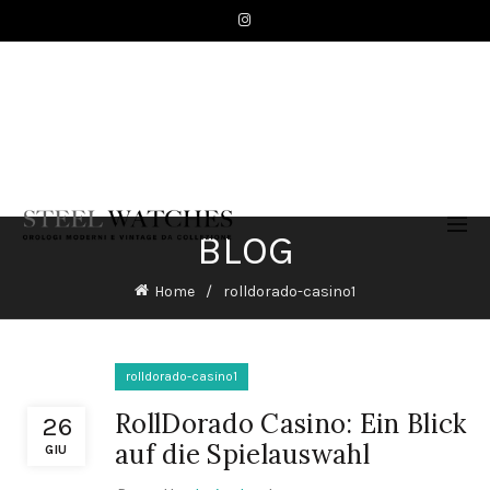
BLOG
Home
rolldorado-casino1
rolldorado-casino1
RollDorado Casino: Ein Blick
26
auf die Spielauswahl
GIU