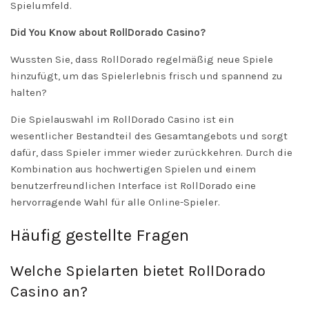
Spielumfeld.
Did You Know about RollDorado Casino?
Wussten Sie, dass RollDorado regelmäßig neue Spiele
hinzufügt, um das Spielerlebnis frisch und spannend zu
halten?
Die Spielauswahl im RollDorado Casino ist ein
wesentlicher Bestandteil des Gesamtangebots und sorgt
dafür, dass Spieler immer wieder zurückkehren. Durch die
Kombination aus hochwertigen Spielen und einem
benutzerfreundlichen Interface ist RollDorado eine
hervorragende Wahl für alle Online-Spieler.
Häufig gestellte Fragen
Welche Spielarten bietet RollDorado
Casino an?