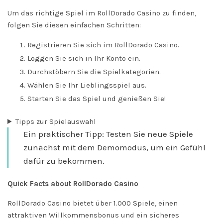
Um das richtige Spiel im RollDorado Casino zu finden,
folgen Sie diesen einfachen Schritten:
Registrieren Sie sich im RollDorado Casino.
Loggen Sie sich in Ihr Konto ein.
Durchstöbern Sie die Spielkategorien.
Wählen Sie Ihr Lieblingsspiel aus.
Starten Sie das Spiel und genießen Sie!
Tipps zur Spielauswahl
Ein praktischer Tipp: Testen Sie neue Spiele
zunächst mit dem Demomodus, um ein Gefühl
dafür zu bekommen.
Quick Facts about RollDorado Casino
RollDorado Casino bietet über 1.000 Spiele, einen
attraktiven Willkommensbonus und ein sicheres