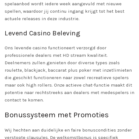
spelaanbod wordt iedere week aangevuld met nieuwe
spellen, waardoor jij continu ingang krijgt tot het best
actuele releases in deze industrie.
Levend Casino Beleving
Ons levende casino functioneert verzorgd door
professionele dealers met HD stream kwaliteit.
Deelnemers zullen genieten door diverse types zoals
roulette, blackjack, baccarat plus poker met inzetlimieten
die geschikt functioneren naar zowel recreatieve spelers
maar ook high rollers. Onze actieve chat-functie maakt dit
potentie naar rechtstreeks aan dealers met medespelers in
contact te komen.
Bonussysteem met Promoties
Wij hechten aan duidelijke en faire bonuscondities zonder
verstopte clausules. De welkomstbonus is specifiek