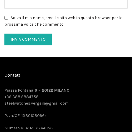
Salva il mio nome, email e sito web in questo browser per la
prossima volta che commento.
Contatti
Piazza Fontana 6 – 20122 MILANO
+39 388 9884758
steelwatches.vergani@gmail.com
P.iva/CF: 13801080964
Numero REA: MI-2744953