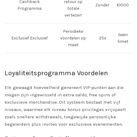
Cashback
retour op
Zonder
€1000
Programma
totale
verliezen
Periodieke
Geen
Exclusief Exclusief
voordelen op
25x
limiet
maat
Loyaliteitsprogramma Voordelen
Elk gewaagd hoeveelheid genereert VIP-punten aan die
mogen zijn ingewisseld in extra saldo, free spins of
exclusieve merchandise. Dit systeem bestaat met vijf
niveaus, waarmee elk niveau bonus privileges vrijspeelt
zoals snellere withdrawals, toegewijde persoonlijke
begeleiders plus invites voor exclusieve evenementen.