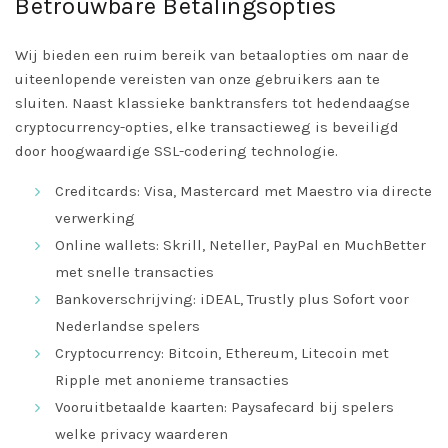
Betrouwbare Betalingsopties
Wij bieden een ruim bereik van betaalopties om naar de
uiteenlopende vereisten van onze gebruikers aan te
sluiten. Naast klassieke banktransfers tot hedendaagse
cryptocurrency-opties, elke transactieweg is beveiligd
door hoogwaardige SSL-codering technologie.
Creditcards: Visa, Mastercard met Maestro via directe
verwerking
Online wallets: Skrill, Neteller, PayPal en MuchBetter
met snelle transacties
Bankoverschrijving: iDEAL, Trustly plus Sofort voor
Nederlandse spelers
Cryptocurrency: Bitcoin, Ethereum, Litecoin met
Ripple met anonieme transacties
Vooruitbetaalde kaarten: Paysafecard bij spelers
welke privacy waarderen