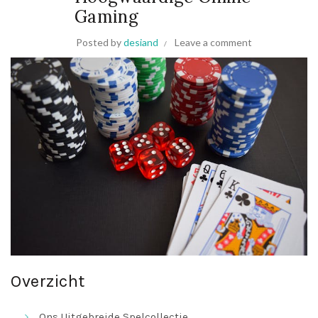
Gaming
Posted by
desiand
Leave a comment
Overzicht
Ons Uitgebreide Spelcollectie