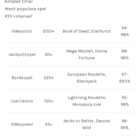
Antalet titlar
Mest populära spel
RTP-intervall
94-
Videoslots
2100+
Book of Dead, Starburst
98%
Mega Moolah, Divine
88-
Jackpottspel
85+
Fortune
96%
European Roulette,
97-
Bordsspel
320+
Blackjack
99.5%
Lightning Roulette,
95-
Live Casino
150+
Monopoly Live
98%
Jacks or Better, Deuces
96-
Videopoker
45+
Wild
99%