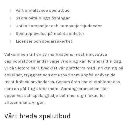
Vårt omfattande spelutbud
Säkra betalningslösningar
Unika kampanjer och kampanjerbjudanden
Spelupplevelse på mobila enheter
Licenser och spelarsäkerhet
Välkommen till en av marknadens mest innovativa
casinoplattformar där varje vridning kan förändra din dag.
Vi på
Slotoro
har utvecklat vår plattform med inriktning på
enkelhet, trygghet och ett utbud som uppfyller även de
mest kräsna användarna. Genom åren har vi etablerat oss
som en pålitlig aktör inom iGaming-branschen, där
öppenhet och spelarglädje befinner sig i fokus för
alltsammans vi gör.
Vårt breda spelutbud