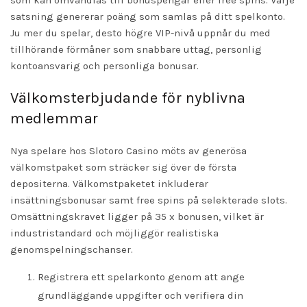
som kan omvandlas till bonuspengar eller free spins. Varje
satsning genererar poäng som samlas på ditt spelkonto.
Ju mer du spelar, desto högre VIP-nivå uppnår du med
tillhörande förmåner som snabbare uttag, personlig
kontoansvarig och personliga bonusar.
Välkomsterbjudande för nyblivna
medlemmar
Nya spelare hos Slotoro Casino möts av generösa
välkomstpaket som sträcker sig över de första
depositerna. Välkomstpaketet inkluderar
insättningsbonusar samt free spins på selekterade slots.
Omsättningskravet ligger på 35 x bonusen, vilket är
industristandard och möjliggör realistiska
genomspelningschanser.
Registrera ett spelarkonto genom att ange
grundläggande uppgifter och verifiera din