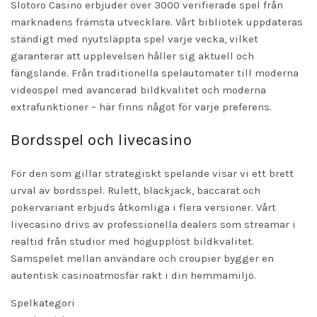
Slotoro Casino erbjuder över 3000 verifierade spel från
marknadens främsta utvecklare. Vårt bibliotek uppdateras
ständigt med nyutsläppta spel varje vecka, vilket
garanterar att upplevelsen håller sig aktuell och
fängslande. Från traditionella spelautomater till moderna
videospel med avancerad bildkvalitet och moderna
extrafunktioner – här finns något för varje preferens.
Bordsspel och livecasino
För den som gillar strategiskt spelande visar vi ett brett
urval av bordsspel. Rulett, blackjack, baccarat och
pokervariant erbjuds åtkomliga i flera versioner. Vårt
livecasino drivs av professionella dealers som streamar i
realtid från studior med högupplöst bildkvalitet.
Samspelet mellan användare och croupier bygger en
autentisk casinoatmosfär rakt i din hemmamiljö.
Spelkategori